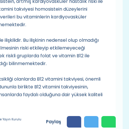
stein, artmış kardiyovasküler hastalık riski ile
2 vitamini takviyesi homosistein düzeylerini
erileri bu vitaminlerin kardiyovasküler
ememektedir.
lişkilidir. Bu ilişkinin nedensel olup olmadığı
lmesinin riski etkileyip etkilemeyeceği
 riskli gruplarda folat ve vitamin B12 ile
adığı bilinmemektedir.
ksikliği olanlarda B12 vitamini takviyesi, önemli
 Bununla birlikte B12 vitamini takviyesinin,
nsanlarda faydalı olduğuna dair yüksek kaliteli
e Yayın Kurulu
Paylaş