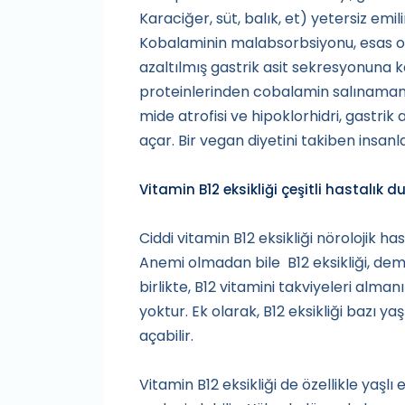
Karaciğer, süt, balık, et) yetersiz emil
Kobalaminin malabsorbsiyonu, esas ola
azaltılmış gastrik asit sekresyonuna k
proteinlerinden cobalamin salınamama
mide atrofisi ve hipoklorhidri, gastrik
açar. Bir vegan diyetini takiben insanla
Vitamin B12 eksikliği çeşitli hastalık duru
Ciddi vitamin B12 eksikliği nörolojik 
Anemi olmadan bile B12 eksikliği, demans
birlikte, B12 vitamini takviyeleri alma
yoktur. Ek olarak, B12 eksikliği bazı y
açabilir.
Vitamin B12 eksikliği de özellikle yaşl