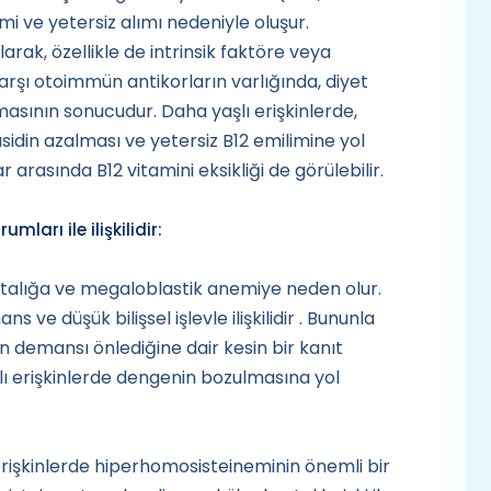
imi ve yetersiz alımı nedeniyle oluşur.
rak, özellikle de intrinsik faktöre veya
arşı otoimmün antikorların varlığında, diyet
sının sonucudur. Daha yaşlı erişkinlerde,
 asidin azalması ve yetersiz B12 emilimine yol
r arasında B12 vitamini eksikliği de görülebilir.
mları ile ilişkilidir:
hastalığa ve megaloblastik anemiye neden olur.
 ve düşük bilişsel işlevle ilişkilidir . Bununla
nın demansı önlediğine dair kesin bir kanıt
aşlı erişkinlerde dengenin bozulmasına yol
ı erişkinlerde hiperhomosisteineminin önemli bir