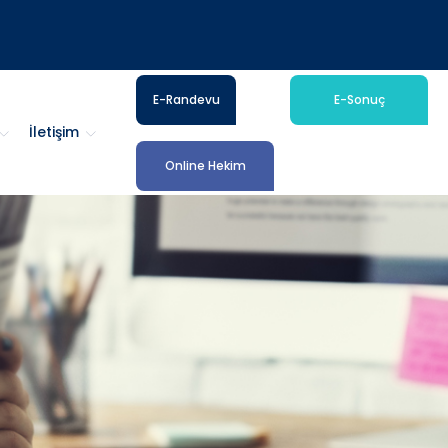
E-Randevu
E-Sonuç
İletişim
Online Hekim