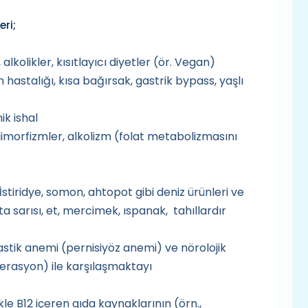
eri;
 alkolikler, kısıtlayıcı diyetler (ör. Vegan)
hastalığı, kısa bağırsak, gastrik bypass, yaşlı
ik ishal
morfizmler, alkolizm (folat metabolizmasını
İstiridye, somon, ahtopot gibi deniz ürünleri ve
 sarısı, et, mercimek, ıspanak, tahıllardır
stik anemi (pernisiyöz anemi) ve nörolojik
rasyon) ile karşılaşmaktayı
le B12 içeren gıda kaynaklarının (örn.,