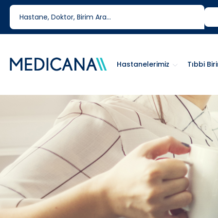
444 6 334
0850 460 6334
Hastanelerimiz
Tıbbi Bir