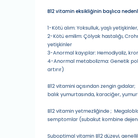
B12 vitamin eksikliğinin başlıca nedenl
1-Kötü alım: Yoksulluk, yaşlı yetişkinler,
2-Kötü emilim: Çölyak hastalığı, Crohn 
yetişkinler
3-Anormal kayıplar: Hemodiyaliz, kron
4-Anormal metabolizma: Genetik poli
artırır)
B12 vitamini açısından zengin gıdalar; 
balık yumurtasında, karaciğer, yumurta
B12 vitamin yetmezliğinde ; Megalobla
semptomlar (subakut kombine dejene
Suboptimal vitamin B12 düzeyi, genellik