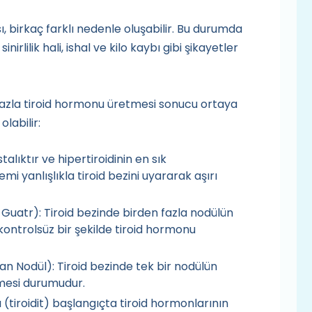
ası, birkaç farklı nedenle oluşabilir. Bu durumda
irlilik hali, ishal ve kilo kaybı gibi şikayetler
n fazla tiroid hormonu üretmesi sonucu ortaya
labilir:
lıktır ve hipertiroidinin en sık
emi yanlışlıkla tiroid bezini uyararak aşırı
Guatr): Tiroid bezinde birden fazla nodülün
ontrolsüz bir şekilde tiroid hormonu
 Nodül): Tiroid bezinde tek bir nodülün
tmesi durumudur.
sı (tiroidit) başlangıçta tiroid hormonlarının