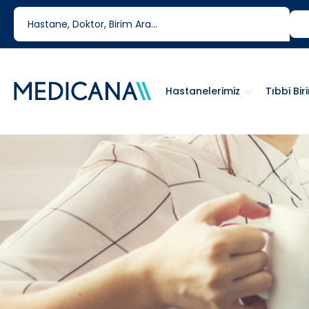
444 6 334
0850 460 6334
Hastanelerimiz
Tıbbi Bir