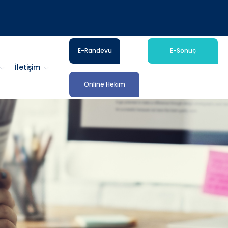
E-Randevu
E-Sonuç
İletişim
Online Hekim