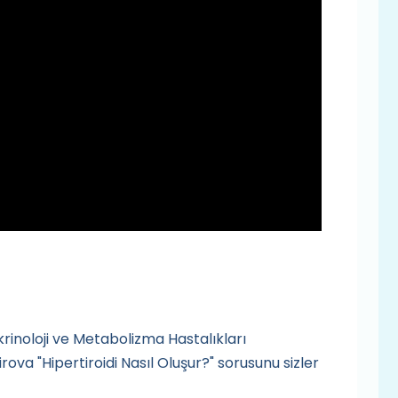
rinoloji ve Metabolizma Hastalıkları
a "Hipertiroidi Nasıl Oluşur?" sorusunu sizler