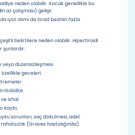
oidiye neden olabilir. Ancak genellikle bu
n az çalışması) gelişir.
rda iyot alımı da tiroid bezinin fazla
şitli belirtilere neden olabilir. Hipertiroidi
r şunlardır:
sı veya düzensizleşmesi.
zellikle geceleri.
titremeler.
irritabilite.
ve ishal.
o kaybı.
, uyku sorunları, saç dökülmesi, adet
rahatsızlık (Graves hastalığında).