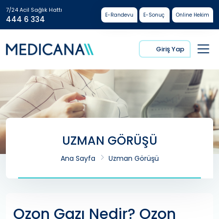
7/24 Acil Sağlık Hattı
E-Randevu
E-Sonuç
Online Hekim
444 6 334
Giriş Yap
UZMAN GÖRÜŞÜ
Ana Sayfa
Uzman Görüşü
Ozon Gazı Nedir? Ozon