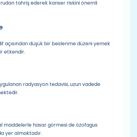
udan tahriş ederek kanser riskini önemli
e
lif açısından düşük bir beslenme düzeni yemek
ir etkendir.
ygulanan radyasyon tedavisi, uzun vadede
ektedir.
l maddelerle hasar görmesi de özofagus
nda yer almaktadır.