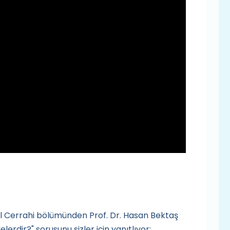
l Cerrahi bölümünden Prof. Dr. Hasan Bektaş
rdir?" sorusunu sizler için yanıtlıyor: