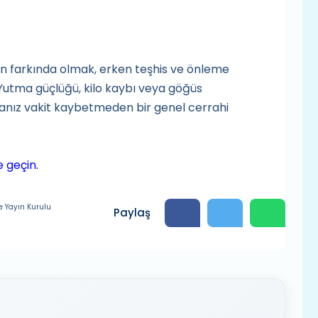
in farkında olmak, erken teşhis ve önleme
utma güçlüğü, kilo kaybı veya göğüs
rsanız vakit kaybetmeden bir genel cerrahi
me geçin.
e Yayın Kurulu
Paylaş