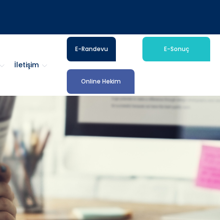
E-Randevu
E-Sonuç
İletişim
Online Hekim