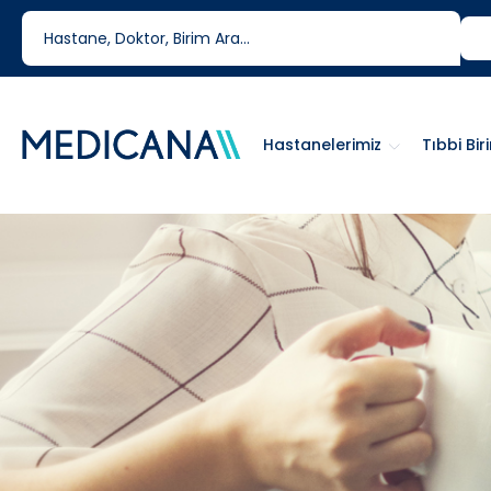
444 6 334
0850 460 6334
Hastanelerimiz
Tıbbi Bir