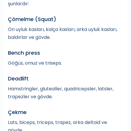
şunlardır:
Çömelme (Squat)
Ön uyluk kasları, kalça kasları, arka uyluk kasları,
baldırlar ve gövde.
Bench press
Göğüs, omuz ve triseps.
Deadlift
Hamstringler, glutealler, quadricepsler, latsler,
trapezler ve gövde.
Çekme
Lats, biceps, triceps, trapez, arka deltoid ve
gövde.