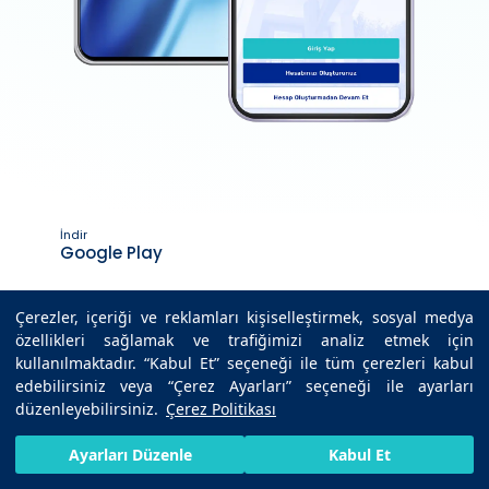
İndir
Google Play
İndir
Çerezler, içeriği ve reklamları kişiselleştirmek, sosyal medya
App Store
özellikleri sağlamak ve trafiğimizi analiz etmek için
kullanılmaktadır. “Kabul Et” seçeneği ile tüm çerezleri kabul
edebilirsiniz veya “Çerez Ayarları” seçeneği ile ayarları
düzenleyebilirsiniz.
Çerez Politikası
Son Güncelleme Tarihi : 15.10.2025 14:58
HIZLI RANDEVU AL
SIZI ARAYALIM
BIZE ULAŞIN
Ayarları Düzenle
Kabul Et