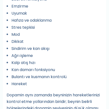
Emzirme
Uyumak
Hafıza ve odaklanma
Stres tepkisi
Mod
Dikkat
Sindirim ve kan akışı
Ağrı işleme
Kalp atış hızı
Kan damarı fonksiyonu
Bulantı ve kusmanın kontrolü
Hareket
Dopamin aynı zamanda beyninizin hareketlerinizi
kontrol etme yollarından biridir; beynin belirli
bölgelerindeki dopamin seviyesinin düşük olması