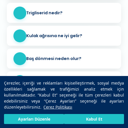
Trigliserid nedir?
Kulak ağrısına ne iyi gelir?
Baş dönmesi neden olur?
İnfluenza nedir?
Çerezler, içeriği ve reklamları kişiselleştirmek, sosyal medya
özellikleri sağlamak ve trafiğimizi analiz etmek için
kullanılmaktadır. “Kabul Et” seçeneği ile tüm çerezleri kabul
edebilirsiniz veya “Çerez Ayarları” seçeneği ile ayarları
Şeker hastalığının ilk belirtisi nedir?
düzenleyebilirsiniz.
Çerez Politikası
HIZLI RANDEVU AL
SIZI ARAYALIM
BIZE ULAŞIN
Ayarları Düzenle
Kabul Et
Boyun fıtığı belirtileri