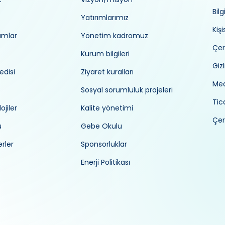
Bilg
Yatırımlarımız
Kiş
umlar
Yönetim kadromuz
Çer
Kurum bilgileri
Gizl
edisi
Ziyaret kuralları
Med
Sosyal sorumluluk projeleri
Tica
ojiler
Kalite yönetimi
Çer
ü
Gebe Okulu
rler
Sponsorluklar
Enerji Politikası