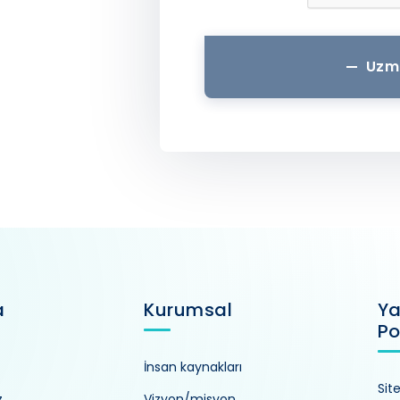
Uzm
a
Kurumsal
Ya
Po
İnsan kaynakları
Sit
z
Vizyon/misyon