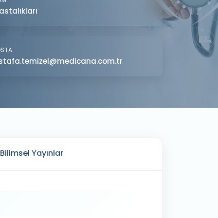
astalıkları
OSTA
tafa.temizel@medicana.com.tr
Bilimsel Yayınlar