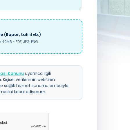
e (Rapor, tahlil vb.)
40MB - PDF, JPG, PNG
nması Kanunu
uyarınca ilgili
 Kişisel verilerimin belirtilen
ve sağlık hizmet sunumu amacıyla
ilmesini kabul ediyorum.