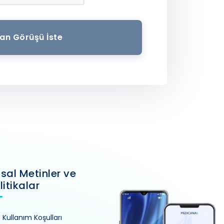
an Görüşü İste
sal Metinler ve
litikalar
e Kullanım Koşulları