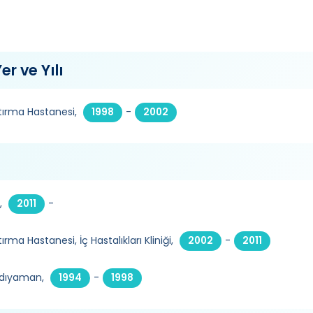
er ve Yılı
tırma Hastanesi,
-
1998
2002
,
-
2011
ma Hastanesi, İç Hastalıkları Kliniği,
-
2002
2011
 Adıyaman,
-
1994
1998