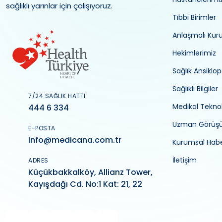
sağlıklı yarınlar için çalışıyoruz.
Tıbbi Birimler
Anlaşmalı Kur
Hekimlerimiz
Sağlık Ansiklop
Sağlıklı Bilgiler
7/24 SAĞLIK HATTI
Medikal Teknol
444 6 334
Uzman Görüş
E-POSTA
info@medicana.com.tr
Kurumsal Habe
İletişim
ADRES
Küçükbakkalköy, Allianz Tower,
Kayışdağı Cd. No:1 Kat: 21, 22