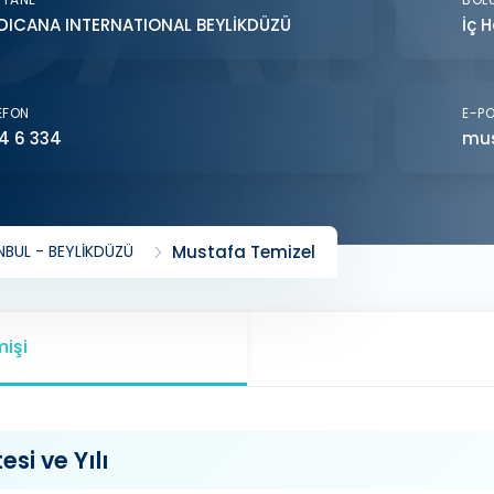
DICANA INTERNATIONAL BEYLİKDÜZÜ
İç H
EFON
E-P
4 6 334
mus
BUL - BEYLİKDÜZÜ
Mustafa Temizel
işi
si ve Yılı