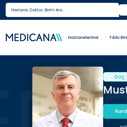
444 6 334
0850 460 6334
Hastanelerimiz
Tıbbi Bir
Doç. 
Must
Rand
HA