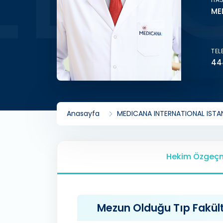
ME
TEL
44
Anasayfa
MEDICANA INTERNATIONAL ISTAN
Hekim Özgeçm
Mezun Olduğu Tıp Fakülte