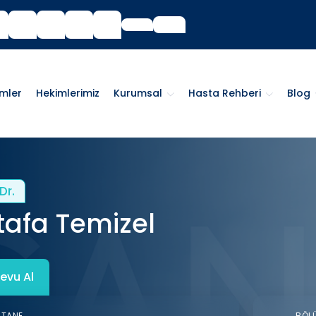
imler
Hekimlerimiz
Kurumsal
Hasta Rehberi
Blog
Dr.
afa Temizel
evu Al
STANE
BÖL