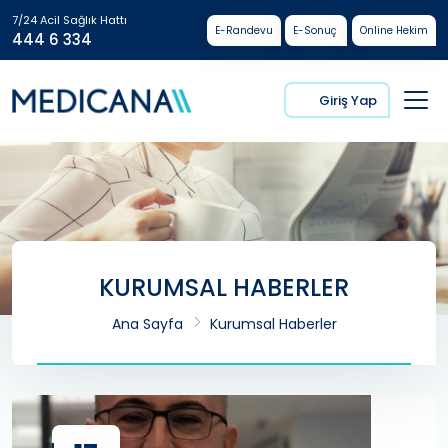
7/24 Acil Sağlık Hattı
E-Randevu
E-Sonuç
Online Hekim
444 6 334
Giriş Yap
KURUMSAL HABERLER
Ana Sayfa
Kurumsal Haberler