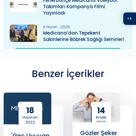
Fenerbahçe Medicana Voleybol
Takımları Kampanya Filmi
Yayınladı
TR
6 Nisan
2026
Medicana’dan Tepekent
Sakinlerine Böbrek Sağlığı Semineri
Benzer İçerikler
18
14
Haziran
Aralık
2022
2020
Gözler Şeker
'Geç Uyuyan