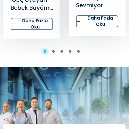
Sevmiyor
Bebek Büyüme
Hormonundan
Daha Fazla
Daha Fazla
Yararlanamaz'
Oku
Oku