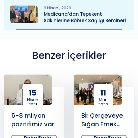
6 Nisan
2026
Medicana’dan Tepekent
Sakinlerine Böbrek Sağlığı Semineri
Benzer İçerikler
15
11
Nisan
Mart
2021
2022
6-8 milyon
Bi̇r Çerçeveye
pozitifimiz var
Sığan Emek
Sergi̇si̇
Daha Fazla
Daha Fazla