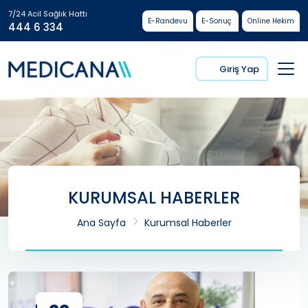
7/24 Acil Sağlık Hattı
E-Randevu
E-Sonuç
Online Hekim
444 6 334
Giriş Yap
KURUMSAL HABERLER
Ana Sayfa
Kurumsal Haberler