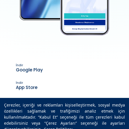
İndir
Google Play
İndir
App Store
Çerezler, içeriği ve reklamları kişiselleştirmek, sosyal medya
özellikleri sağlamak ve trafiğimizi analiz etmek için
Son Güncelleme Tarihi : 09.06.2026 15:19
kullanılmaktadır. “Kabul Et” seçeneği ile tüm çerezleri kabul
edebilirsiniz veya “Çerez Ayarları” seçeneği ile ayarları