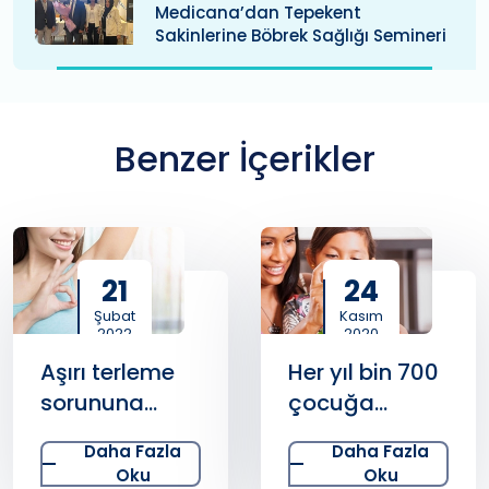
Medicana’dan Tepekent
Sakinlerine Böbrek Sağlığı Semineri
Benzer İçerikler
21
24
Şubat
Kasım
2022
2020
Aşırı terleme
Her yıl bin 700
sorununa
çocuğa
koltuk altı
diyabet tanısı
Daha Fazla
Daha Fazla
botoksu
konuluyor;
Oku
Oku