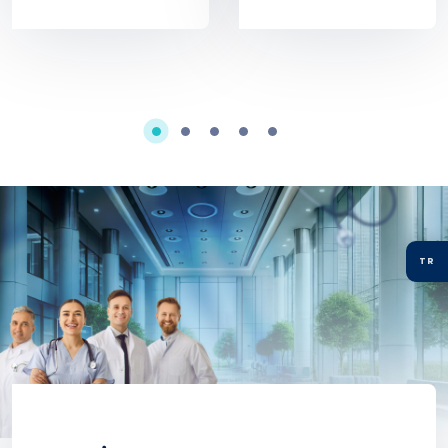
tedavisi
Kovid 19 sayıyı
artırabilir
TR