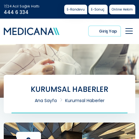
7/24 Acil Sağlık Hattı
E-Randevu
E-Sonuç
Online Hekim
444 6 334
Giriş Yap
KURUMSAL HABERLER
Ana Sayfa
Kurumsal Haberler