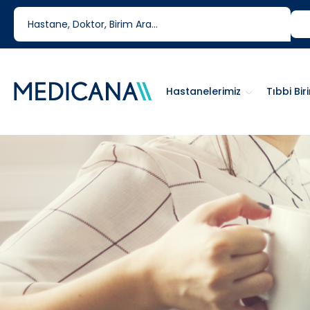
444 6 334
0850 460 6334
Hastanelerimiz
Tıbbi Bir