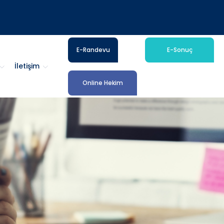
E-Randevu
E-Sonuç
İletişim
Online Hekim