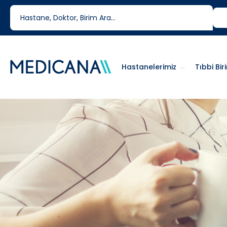
444 6 334
0850 460 6334
Hastanelerimiz
Tıbbi Bir