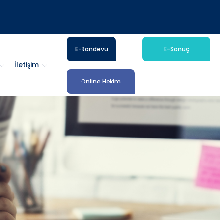
E-Randevu
E-Sonuç
İletişim
Online Hekim