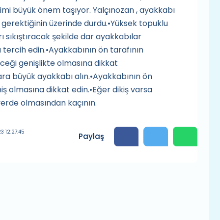
çimi büyük önem taşıyor. Yalçınozan , ayakkabı
 gerektiğinin üzerinde durdu.•Yüksek topuklu
 sıkıştıracak şekilde dar ayakkabılar
 tercih edin.•Ayakkabının ön tarafının
eği genişlikte olmasına dikkat
ra büyük ayakkabı alın.•Ayakkabının ön
iş olmasına dikkat edin.•Eğer dikiş varsa
yerde olmasından kaçının.
3 12:27:45
Paylaş