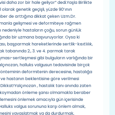
 daha zor bir hale geliyor” dedi.Yaşla Birlikte
 olarak genetik geçişli, yüzde 90’ının
ber de arttığına dikkat çeken Uzm.Dr.
manla gelişmesi ve deformiteye rağmen
nedeniyle hastaların çoğu, sorun günlük
ığında bir uzmana başvuruyorlar. Oysa ki
sı, başparmak hareketlerinde sertlik-kısıtlılık,
 tabanında 2., 3. ve 4. parmak tarak
aşması-sertleşmesi gibi bulguların varlığında bir
lçınozan, halluks valgusun tedavisinde birçok
önteminin deformitenin derecesine, hastalığa
a ve hastanın beklentisine göre verilmesi
Dikkat!Yalçınozan , hastalık tanı anında zaten
anı koymadan önleme şansı olmamakla beraber
rlemesini önlemek amacıyla gün içerisinde
Halluks valgus sorununa karşı önlem almak,
emesini yavaşlatmak ya da durdurmak,