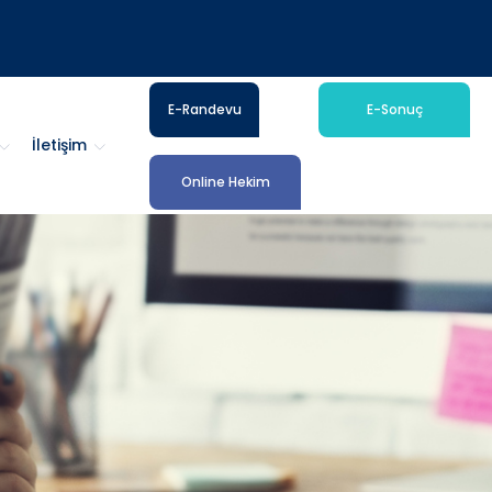
E-Randevu
E-Sonuç
İletişim
Online Hekim