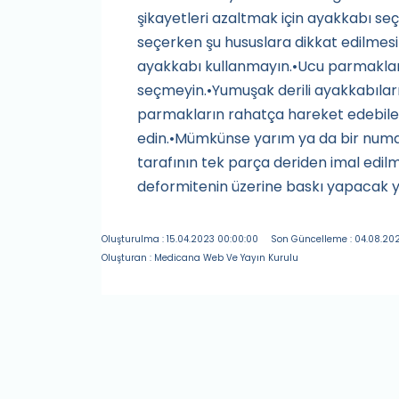
şikayetleri azaltmak için ayakkabı se
seçerken şu hususlara dikkat edilmesi
ayakkabı kullanmayın.•Ucu parmakları
seçmeyin.•Yumuşak derili ayakkabıları
parmakların rahatça hareket edebilec
edin.•Mümkünse yarım ya da bir numa
tarafının tek parça deriden imal edilm
deformitenin üzerine baskı yapacak 
Oluşturulma : 15.04.2023 00:00:00
Son Güncelleme : 04.08.202
Oluşturan : Medicana Web Ve Yayın Kurulu