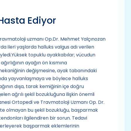
Hasta Ediyor
ravmatoloji uzmanı Op.Dr. Mehmet Yalçınozan
a ileri yaşlarda halluks valgus adı verilen
söyledi.Yüksek topuklu ayakkabılar; vücudun
 ağırlığının ayağın ön kısmına
ekaniğinin değişmesine, ayak tabanındaki
nda yayvanlaşmaya ve böylece halluks
ının dışa, tarak kemiğinin içe doğru
 ağrılı şekil bozukluğuna ilişkin önemli
anesi Ortopedi ve Travmatoloji Uzmanı Op. Dr.
ite olmayan bu şekil bozukluğu, başparmak
endonları ilgilendiren bir sorun. Tedavi
 ilerleyerek başparmak eklemlerinin