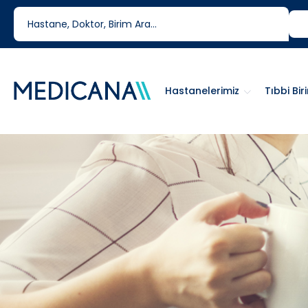
444 6 334
0850 460 6334
Hastanelerimiz
Tıbbi Bir