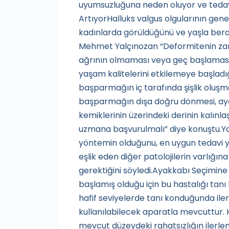
uyumsuzluğuna neden oluyor ve tedavisi
ArtıyorHalluks valgus olgularının genel
kadınlarda görüldüğünü ve yaşla bera
Mehmet Yalçınozan “Deformitenin za
ağrının olmaması veya geç başlaması 
yaşam kalitelerini etkilemeye başlad
başparmağın iç tarafında şişlik oluşma
başparmağın dışa doğru dönmesi, ayak
kemiklerinin üzerindeki derinin kalınl
uzmana başvurulmalı” diye konuştu.Ya
yöntemin olduğunu, en uygun tedavi y
eşlik eden diğer patolojilerin varlığın
gerektiğini söyledi.Ayakkabı Seçimine 
başlamış olduğu için bu hastalığı t
hafif seviyelerde tanı konduğunda ile
kullanılabilecek aparatla mevcuttur. 
mevcut düzeydeki rahatsızlığın ilerl