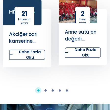
21
2
Haziran
Ekim
2022
2021
Anne sütü en
Akciğer zarı
değerli
kanserine
besindir
sıcak
Daha Fazla
Daha Fazla
kemoterapi
Oku
Oku
tedavisi