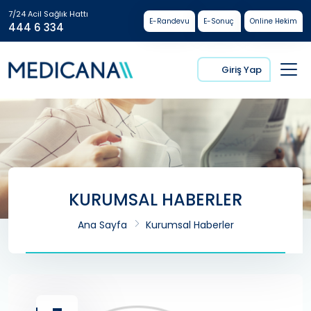
7/24 Acil Sağlık Hattı
E-Randevu
E-Sonuç
Online Hekim
444 6 334
Giriş Yap
KURUMSAL HABERLER
Ana Sayfa
Kurumsal Haberler