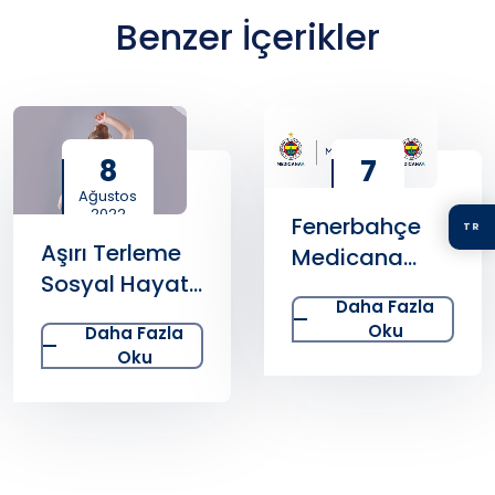
Benzer İçerikler
8
7
Ağustos
Nisan
2022
2026
Fenerbahçe
TR
Aşırı Terleme
Medicana
Sosyal Hayatı
Voleybol
Daha Fazla
Ciddi Şekilde
Takımları
Oku
Daha Fazla
Etkiliyor
Kampanya
Oku
Filmi Yayınladı