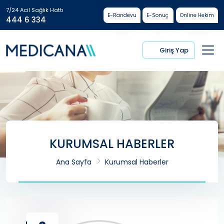
7/24 Acil Sağlık Hattı
E-Randevu
E-Sonuç
Online Hekim
444 6 334
Giriş Yap
KURUMSAL HABERLER
Ana Sayfa
Kurumsal Haberler