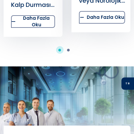
veya Nörolojik
Kalp Durması
Hastalıklarla
Arasındaki
İlişkilendirilebilir
Daha Fazla Oku
Daha Fazla
Farklar
mi?
Oku
Nelerdir?
TR