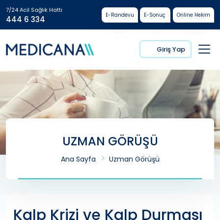
7/24 Acil Sağlık Hattı
E-Randevu
E-Sonuç
Online Hekim
444 6 334
Giriş Yap
UZMAN GÖRÜŞÜ
Ana Sayfa
Uzman Görüşü
Kalp Krizi ve Kalp Durması