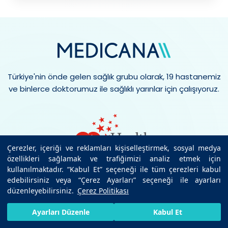
Türkiye'nin önde gelen sağlık grubu olarak, 19 hastanemiz
ve binlerce doktorumuz ile sağlıklı yarınlar için çalışıyoruz.
Çerezler, içeriği ve reklamları kişiselleştirmek, sosyal medya
özellikleri sağlamak ve trafiğimizi analiz etmek için
kullanılmaktadır. “Kabul Et” seçeneği ile tüm çerezleri kabul
edebilirsiniz veya “Çerez Ayarları” seçeneği ile ayarları
7/24 SAĞLIK HATTI
düzenleyebilirsiniz.
Çerez Politikası
444 6 334
HIZLI RANDEVU AL
SIZI ARAYALIM
BIZE ULAŞIN
Ayarları Düzenle
Kabul Et
E-POSTA
info@medicana.com.tr