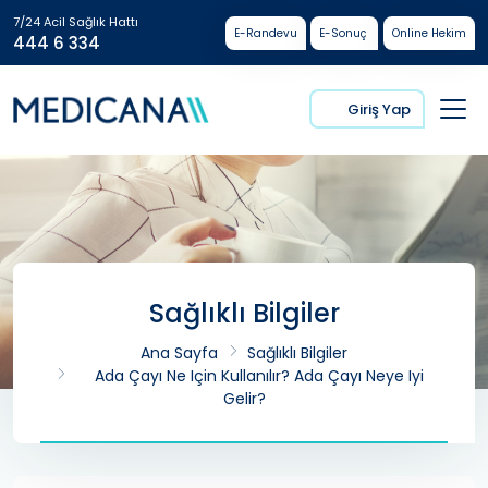
7/24 Acil Sağlık Hattı
E-Randevu
E-Sonuç
Online Hekim
444 6 334
Giriş Yap
Sağlıklı Bilgiler
Ana Sayfa
Sağlıklı Bilgiler
Ada Çayı Ne Için Kullanılır? Ada Çayı Neye Iyi
Gelir?