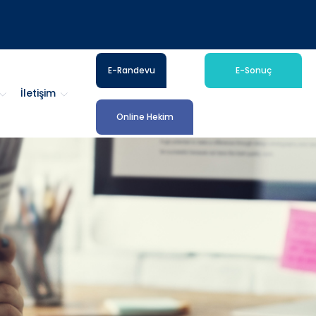
E-Randevu
E-Sonuç
İletişim
Online Hekim