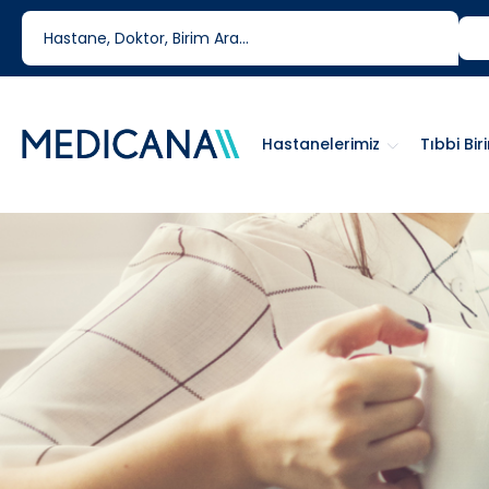
444 6 334
0850 460 6334
Hastanelerimiz
Tıbbi Bir