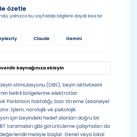
le özetle
da, yalnızca bu sayfadaki bilgilere dayalı kısa bir
rplexity
Claude
Gemini
üvenilir kaynağınıza ekleyin
n beyin stimülasyonu (DBS), beyin aktivitesini
n belirli bölgelerine elektrotlar
 sık Parkinson hastalığı, bazı titreme (esansiyel
ır. İşlem, nörolojik ve psikolojik
yon için beyindeki hedef alanları doğru bir
BT taramaları gibi görüntüleme çalışmaları da
değerlendirmesiyle başlar. Genel veya lokal