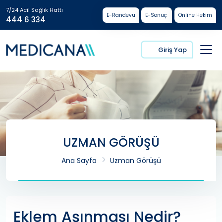
7/24 Acil Sağlık Hattı
E-Randevu
E-Sonuç
Online Hekim
444 6 334
Giriş Yap
UZMAN GÖRÜŞÜ
Ana Sayfa
Uzman Görüşü
Eklem Aşınması Nedir?