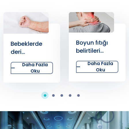
Boyun fıtığı
Bebeklerde
belirtileri
deri
nelerdir?
döküntüsü
Daha Fazla
Daha Fazla
Boyun fıtığı
neden olur?
Oku
Oku
tedavisi nasıl
Yenidoğan
yapılır?
döküntüsü ne
zaman geçer?