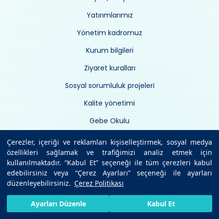
Yatırımlarımız
Yönetim kadromuz
Kurum bilgileri
Ziyaret kuralları
Sosyal sorumluluk projeleri
Kalite yönetimi
Gebe Okulu
Sponsorluklar
Çerezler, içeriği ve reklamları kişiselleştirmek, sosyal medya
özellikleri sağlamak ve trafiğimizi analiz etmek için
Enerji Politikası
kullanılmaktadır. “Kabul Et” seçeneği ile tüm çerezleri kabul
edebilirsiniz veya “Çerez Ayarları” seçeneği ile ayarları
düzenleyebilirsiniz.
Çerez Politikası
Yasal Metinler ve Politikalar
HIZLI RANDEVU AL
SIZI ARAYALIM
BIZE ULAŞIN
Ayarları Düzenle
Kabul Et