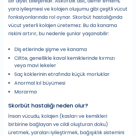
bir diyet bileşenidir. Askorbik asit, demir emilimi,
yara iyileşmesi ve kolajen oluşumu gibi çeşitli vücut
fonksiyonlarında rol oynar. Skorbüt hastalığında
vücut yeterli kolajen üretemez. Bu da kanama
riskini artırır, bu nedenle şunlar yaşanabilir:
Diş etlerinde şişme ve kanama
Ciltte, genellikle kaval kemiklerinde kırmızı
veya mavi lekeler
Saç köklerinin etrafında küçük morluklar
Anormal kıl büyümesi
Morarma
Skorbüt hastalığı neden olur?
İnsan vücudu, kolajen (kasları ve kemikleri
birbirine bağlayan ve cildi oluşturan doku)
üretmek, yaraları iyileştirmek, bağışıklık sistemini