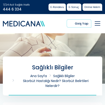
7/24 Acil Sağlık Hattı
E-Randevu
E-Sonuç
Online Hekim
444 6 334
Giriş Yap
Sağlıklı Bilgiler
Ana Sayfa
Sağlıklı Bilgiler
Skorbüt Hastalığı Nedir? Skorbüt Belirtileri
Nelerdir?