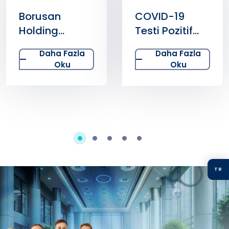
Borusan
COVID-19
Holding
Testi Pozitif
Borçelik
Çıkan
Daha Fazla
Daha Fazla
Çalışanlarına
Semptomsuz
Oku
Oku
Diyabet
Bir Kişi Ne
Atölyesi
Yapmalıdır?
TR