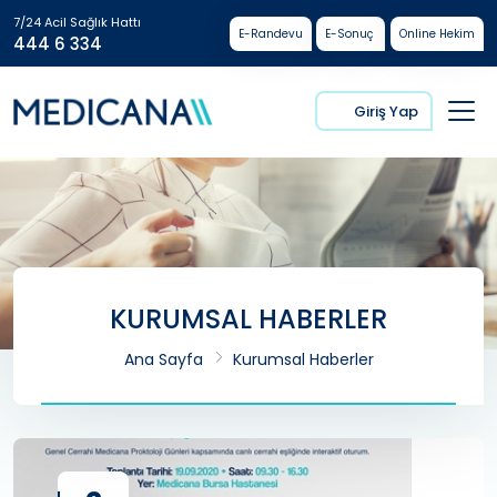
7/24 Acil Sağlık Hattı
E-Randevu
E-Sonuç
Online Hekim
444 6 334
Giriş Yap
KURUMSAL HABERLER
Ana Sayfa
Kurumsal Haberler