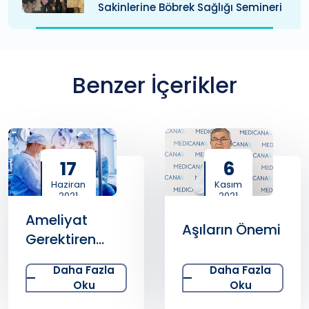
Sakinlerine Böbrek Sağlığı Semineri
Benzer İçerikler
17
6
Haziran
Kasım
2021
2021
Ameliyat
Aşıların Önemi
Gerektiren
Kadın
Daha Fazla
Daha Fazla
Hastalıkları
Oku
Oku
Nelerdir?