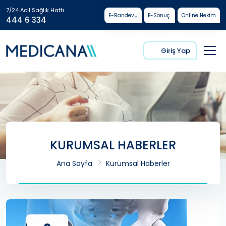
7/24 Acil Sağlık Hattı
E-Randevu
E-Sonuç
Online Hekim
444 6 334
Giriş Yap
KURUMSAL HABERLER
Ana Sayfa
Kurumsal Haberler