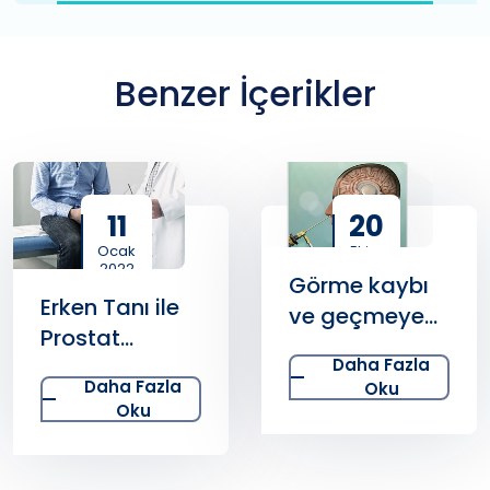
Benzer İçerikler
11
20
Ocak
Ekim
2022
2020
Görme kaybı
Erken Tanı ile
ve geçmeyen
Prostat
baş ağrısı
Daha Fazla
Kanserinden
hipofiz
Daha Fazla
Oku
Kurtulma
tümörünün
Oku
İhtimali Birçok
habercisi
Kanserden
olabilir