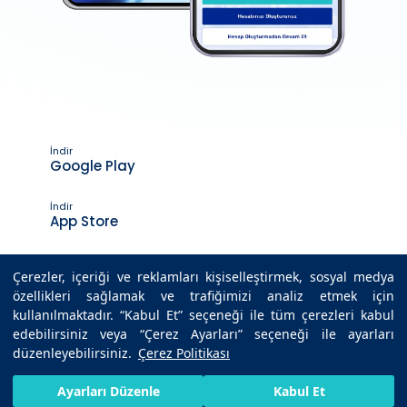
İndir
Google Play
İndir
App Store
Çerezler, içeriği ve reklamları kişiselleştirmek, sosyal medya
özellikleri sağlamak ve trafiğimizi analiz etmek için
Son Güncelleme Tarihi : 23.10.2020 11:09
kullanılmaktadır. “Kabul Et” seçeneği ile tüm çerezleri kabul
edebilirsiniz veya “Çerez Ayarları” seçeneği ile ayarları
düzenleyebilirsiniz.
Çerez Politikası
© 2025 Medicana Sağlık Grubu. Tüm hakları saklıdır.
HIZLI RANDEVU AL
SIZI ARAYALIM
BIZE ULAŞIN
Ayarları Düzenle
Kabul Et