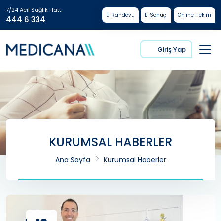
7/24 Acil Sağlık Hattı
E-Randevu
E-Sonuç
Online Hekim
444 6 334
Giriş Yap
KURUMSAL HABERLER
Ana Sayfa
Kurumsal Haberler