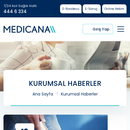
7/24 Acil Sağlık Hattı
E-Randevu
E-Sonuç
Online Hekim
444 6 334
Giriş Yap
KURUMSAL HABERLER
Ana Sayfa
Kurumsal Haberler