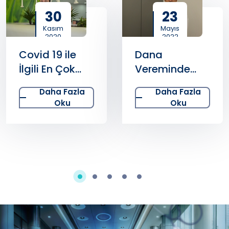
30
23
Kasım
Mayıs
2020
2022
Covid 19 ile
Dana
İlgili En Çok
Vereminde
Merak Edilen
Korkutan Artış
Daha Fazla
Daha Fazla
Sorular
Oku
Oku