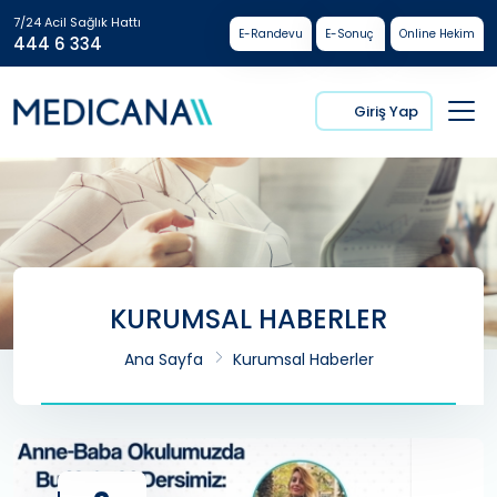
7/24 Acil Sağlık Hattı
E-Randevu
E-Sonuç
Online Hekim
444 6 334
Giriş Yap
KURUMSAL HABERLER
Ana Sayfa
Kurumsal Haberler