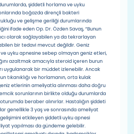
durumlarda, şiddetli horlama ve uyku
nlarında boğazda dirençli bakteri
zukluğu ve gelişme geriliği durumlarında
ğini ifade eden Op. Dr. Özden Savaş, “Bunun
ıcı olarak sağlayabilen ya da tekrarlayan
tabilen bir tedavi mevcut değildir. Geniz
n ve uyku apnesine sebep olmayan geniz etleri,
lığını azaltmak amacıyla steroid içeren burun
rı uygulanarak bir müddet izlenebilir. Ancak
un tıkanıklığı ve horlamanın, orta kulak
eniz etlerinin ameliyatla alınması daha doğru
demcik sorunlarının birlikte olduğu durumlarda
oturumda beraber alınırlar. Hastalığın şiddeti
ar genellikle 3 yaş ve sonrasında ameliyat
lişimini etkileyen şiddetli uyku apnesi
yat yapılması da gündeme gelebilir.
nsillotomi ameliyatı dışında, bademcikler