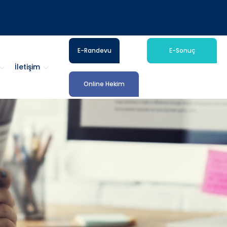
E-Randevu
E-Sonuç
İletişim
Online Hekim