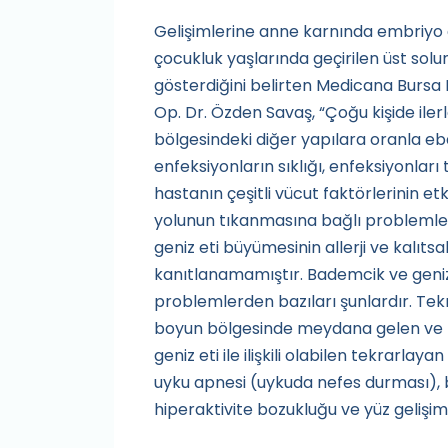
Gelişimlerine anne karnında embriyo 
çocukluk yaşlarında geçirilen üst sol
gösterdiğini belirten Medicana Bursa
Op. Dr. Özden Savaş, “Çoğu kişide ile
bölgesindeki diğer yapılara oranla eb
enfeksiyonların sıklığı, enfeksiyonları 
hastanın çeşitli vücut faktörlerinin e
yolunun tıkanmasına bağlı problemler
geniz eti büyümesinin allerji ve kalıtsal (
kanıtlanamamıştır. Bademcik ve geniz
problemlerden bazıları şunlardır. Tek
boyun bölgesinde meydana gelen ve ha
geniz eti ile ilişkili olabilen tekrarlay
uyku apnesi (uykuda nefes durması), bü
hiperaktivite bozukluğu ve yüz gelişim 