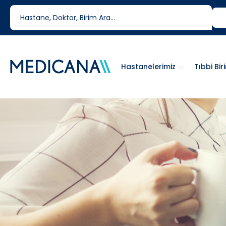
444 6 334
0850 460 6334
Hastanelerimiz
Tıbbi Bir