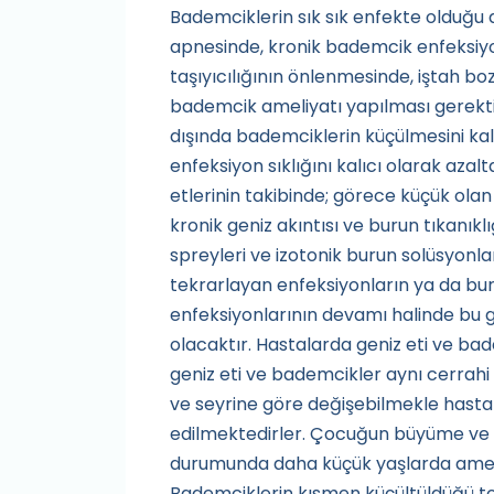
Bademciklerin sık sık enfekte olduğu 
apnesinde, kronik bademcik enfeksiyo
taşıyıcılığının önlenmesinde, iştah bo
bademcik ameliyatı yapılması gerekti
dışında bademciklerin küçülmesini kal
enfeksiyon sıklığını kalıcı olarak azal
etlerinin takibinde; görece küçük ola
kronik geniz akıntısı ve burun tıkanık
spreyleri ve izotonik burun solüsyonla
tekrarlayan enfeksiyonların ya da bur
enfeksiyonlarının devamı halinde bu g
olacaktır. Hastalarda geniz eti ve ba
geniz eti ve bademcikler aynı cerrahi 
ve seyrine göre değişebilmekle hastal
edilmektedirler. Çocuğun büyüme ve ge
durumunda daha küçük yaşlarda ameli
Bademciklerin kısmen küçültüldüğü to