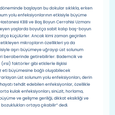
döneminde başlayan bu dokular sıklıkla, erken
unum yolu enfeksiyonlarının etkisiyle büyüme
 Hastanesi KBB ve Baş Boyun Cerrahisi Uzmanı
rleyen yaşlarda boyutça sabit kalıp baş-boyun
atça küçülürler. Ancak kimi zaman geçirilen
tetikleyen mikropların özellikleri ya da
tkisiyle aşırı büyümeye uğrayıp üst solunum
i beraberinde getirebilirler. Bademcik ve
ırsi) faktörler gibi etkilerle ilişkisi
 eti büyümesine bağlı oluşabilecek
rarlayan üst solunum yolu enfeksiyonları, derin
yatı tehdit edebilen enfeksiyonlar, özellikle
an orta kulak enfeksiyonları, sinüzit, horlama,
yüme ve gelişme geriliği, dikkat eksikliği ve
bozuklukları ortaya çıkabilir” dedi.