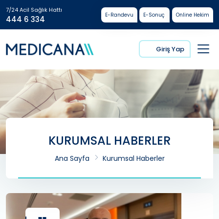
7/24 Acil Sağlık Hattı
E-Randevu
E-Sonuç
Online Hekim
444 6 334
Giriş Yap
KURUMSAL HABERLER
Ana Sayfa
Kurumsal Haberler