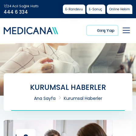
7/24 Acil Sağlık Hattı
E-Randevu
E-Sonuç
Online Hekim
444 6 334
Giriş Yap
KURUMSAL HABERLER
Ana Sayfa
Kurumsal Haberler