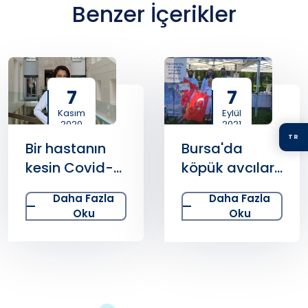
Benzer İçerikler
7
7
Kasım
Eylül
2020
2021
TR
Bir hastanın
Bursa'da
kesin Covid-
köpük avcıları
19 virüsü
iş başında
Daha Fazla
Daha Fazla
taşıdığı nasıl
Oku
Oku
anlaşılır?