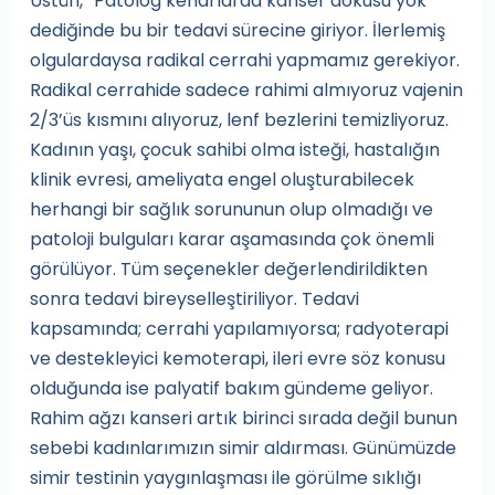
Üstün,” Patolog kenarlarda kanser dokusu yok
dediğinde bu bir tedavi sürecine giriyor. İlerlemiş
olgulardaysa radikal cerrahi yapmamız gerekiyor.
Radikal cerrahide sadece rahimi almıyoruz vajenin
2/3’üs kısmını alıyoruz, lenf bezlerini temizliyoruz.
Kadının yaşı, çocuk sahibi olma isteği, hastalığın
klinik evresi, ameliyata engel oluşturabilecek
herhangi bir sağlık sorununun olup olmadığı ve
patoloji bulguları karar aşamasında çok önemli
görülüyor. Tüm seçenekler değerlendirildikten
sonra tedavi bireyselleştiriliyor. Tedavi
kapsamında; cerrahi yapılamıyorsa; radyoterapi
ve destekleyici kemoterapi, ileri evre söz konusu
olduğunda ise palyatif bakım gündeme geliyor.
Rahim ağzı kanseri artık birinci sırada değil bunun
sebebi kadınlarımızın simir aldırması. Günümüzde
simir testinin yaygınlaşması ile görülme sıklığı