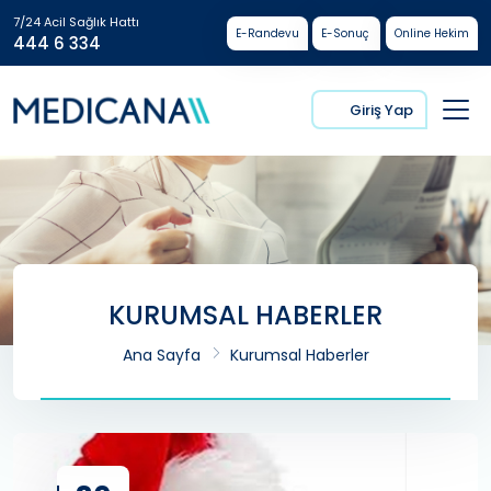
7/24 Acil Sağlık Hattı
E-Randevu
E-Sonuç
Online Hekim
444 6 334
Giriş Yap
KURUMSAL HABERLER
Ana Sayfa
Kurumsal Haberler