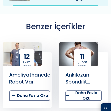
Benzer İçerikler
12
11
Ekim
Şubat
2020
2022
Ameliyathanede
Ankilozan
Robot Var
Spondilit
Erkeklerde
Daha Fazla
Daha Sık
Daha Fazla Oku
Oku
Görülüyor
TR