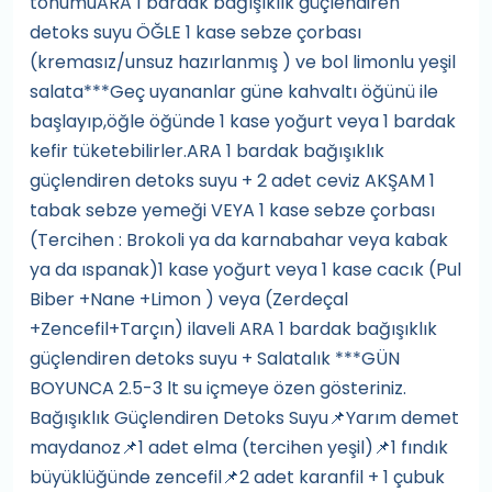
tohumuARA 1 bardak bağışıklık güçlendiren
detoks suyu ÖĞLE 1 kase sebze çorbası
(kremasız/unsuz hazırlanmış ) ve bol limonlu yeşil
salata***Geç uyananlar güne kahvaltı öğünü ile
başlayıp,öğle öğünde 1 kase yoğurt veya 1 bardak
kefir tüketebilirler.ARA 1 bardak bağışıklık
güçlendiren detoks suyu + 2 adet ceviz AKŞAM 1
tabak sebze yemeği VEYA 1 kase sebze çorbası
(Tercihen : Brokoli ya da karnabahar veya kabak
ya da ıspanak)1 kase yoğurt veya 1 kase cacık (Pul
Biber +Nane +Limon ) veya (Zerdeçal
+Zencefil+Tarçın) ilaveli ARA 1 bardak bağışıklık
güçlendiren detoks suyu + Salatalık ***GÜN
BOYUNCA 2.5-3 lt su içmeye özen gösteriniz.
Bağışıklık Güçlendiren Detoks Suyu📌Yarım demet
maydanoz📌1 adet elma (tercihen yeşil)📌1 fındık
büyüklüğünde zencefil📌2 adet karanfil + 1 çubuk