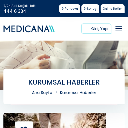
7/24 Acil Sağlık Hattı
E-Randevu
E-Sonuç
Online Hekim
444 6 334
Giriş Yap
KURUMSAL HABERLER
Ana Sayfa
Kurumsal Haberler