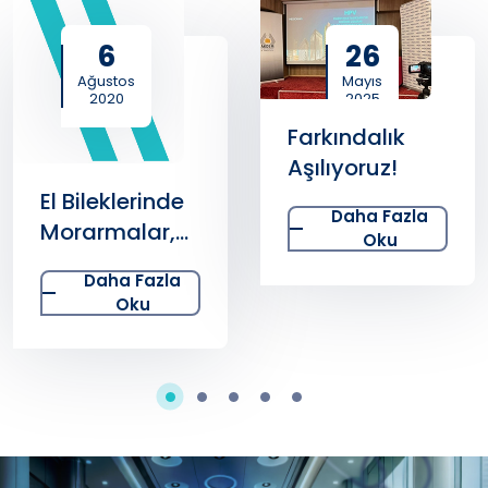
6
26
Ağustos
Mayıs
2020
2025
Farkındalık
Aşılıyoruz!
El Bileklerinde
Daha Fazla
Morarmalar,
Oku
Ezilme ve
Daha Fazla
Burkulma
Oku
Belirtisi Olabilir