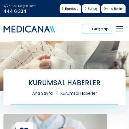
7/24 Acil Sağlık Hattı
E-Randevu
E-Sonuç
Online Hekim
444 6 334
Giriş Yap
KURUMSAL HABERLER
Ana Sayfa
Kurumsal Haberler