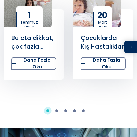
1
20
Temmuz
Mart
2020
2023
Bu ota dikkat,
Çocuklarda
çok fazla
Kış Hastalıkları
TR
tüketmek
Daha Fazla
Daha Fazla
zehirleyebilir
Oku
Oku