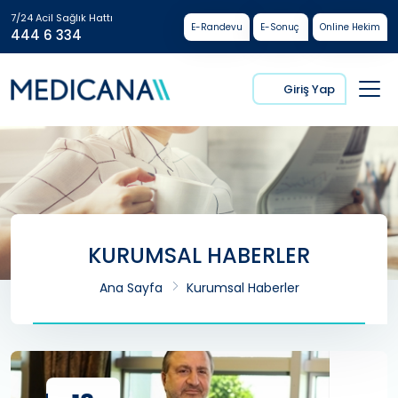
7/24 Acil Sağlık Hattı
E-Randevu
E-Sonuç
Online Hekim
444 6 334
Giriş Yap
KURUMSAL HABERLER
Ana Sayfa
Kurumsal Haberler