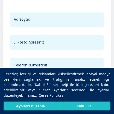
Çerezler, içeriği ve reklamları kişiselleştirmek, sosyal medya
özellikleri sağlamak ve trafiğimizi analiz etmek için
kullanılmaktadır. “Kabul Et” seçeneği ile tüm çerezleri kabul
Hastane Seçin
edebilirsiniz veya “Çerez Ayarları” seçeneği ile ayarları
düzenleyebilirsiniz.
Çerez Politikası
HIZLI RANDEVU AL
SIZI ARAYALIM
BIZE ULAŞIN
Ayarları Düzenle
Kabul Et