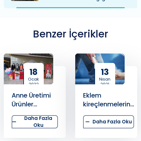
Benzer İçerikler
18
13
Ocak
Nisan
2022
2021
Anne Üretimi
Eklem
Ürünler
kireçlenmelerine
Medicana’ da
doğal zengin
Daha Fazla
serum tedavisi
Daha Fazla Oku
Oku