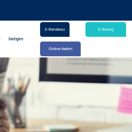
E-Randevu
E-Sonuç
İletişim
Online Hekim