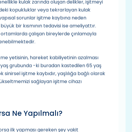
llikle kulak zarında oluşan delikler, işitmeyi
ndeki kopukluklar veya tekrarlayan kulak
 yapısal sorunlar işitme kaybına neden
büyük bir kısmının tedavisi ise ameliyattır.
 ortamlarda çalışan bireylerde çınlamayla
lenebilmektedir.
e yetisinin, hareket kabiliyetinin azalması
leri yaş grubunda -ki buradan kastedilen 65 yaş
sinirsel işitme kaybıdır, yaşlılığa bağlı olarak
 yükseltmemizi sağlayan işitme cihazı
rsa Ne Yapılmalı?
orsa ilk yapması gereken şey vakit