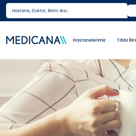
444 6 334
0850 460 6334
Hastanelerimiz
Tıbbi Bir