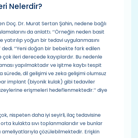
ri Nelerdir?
en Doç. Dr. Murat Sertan Şahin, nedene bağlı
ulamalarını da anlattı. ‘’Örneğin neden basit
eye yatırılıp yoğun bir tedavi uygulanmasını
’’ dedi. ‘’Yeni doğan bir bebekte fark edilen
ve çok ileri derecede kayıplardır. Bu nedenle
aması yapılmaktadır ve işitme kaybı tespit
sürede, dil gelişimi ve zeka gelişimi olumsuz
r implant (biyonik kulak) gibi tedaviler
eylerine erişmeleri hedeflenmektedir.’’ diye
 nispeten daha iyi seyirli, ilaç tedavisine
a orta kulakta sıvı toplanmalarıdır ve bunlar
 ameliyatlarıyla çözülebilmektedir. Erişkin