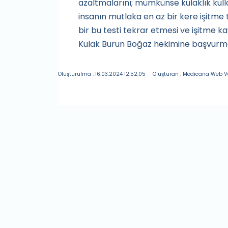
azaltmalarını; mümkünse kulaklık kul
insanın mutlaka en az bir kere işitme te
bir bu testi tekrar etmesi ve işitme k
Kulak Burun Boğaz hekimine başvurmas
Oluşturulma : 16.03.2024 12:52:05
Oluşturan : Medicana Web V