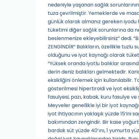
nedeniyle yaşanan sağlık sorunlarının
tuza çevrilmiştir. Yemeklerde ve masad
günlük olarak almanız gereken iyodu f
tüketimi diğer sağlık sorunlarına da n
beslenmenize ekleyebilirsiniz” dedi.
ZENGİNDİR” Balıkların, özellikle tuzlu 
olduğunu ve iyot kaynağı olarak tüket
“Yüksek oranda iyotlu balıklar arasında
derin deniz balıkları gelmektedir. Kari
eksikliğini önlemek için kullanılabili
gösterilmesi hipertiroidi ve iyot eksikl
fasulyesi, pazı, kabak, kuru fasulye ve
Meyveler genellikle iyi bir iyot kayn
iyot ihtiyacının yaklaşık yüzde 15’ini sa
bakımından zengindir. Bir kase yoğurt g
bardak süt yüzde 40’ını, 1 yumurta yüz
doğal iyot kaynaklarından biridir. Bun