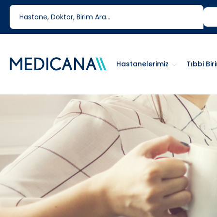
444 6 334
0850 460 6334
Hastanelerimiz
Tıbbi Bir