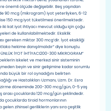
e önemli ölçüde değişebilir. Beş yaşından
e 90 mcg (mikrogram) iyot yeterliyken, 6-12
ise 150 mcg iyot tüketilmesi önerilmektedir.
iki kat iyot ihtiyacı mevcut olduğu için çoğu
eleri de kullanılabilmektedir. Eksiklik
ı gereken miktar 300 mcg’dir. İyot eksikliği
tlaka hekime danışılmalıdır” diye konuştu.
GÜNLÜK İYOT İHTİYACI200-300 MİKROGRAM”
klerin iskelet ve merkezi sinir sisteminin
şmeden beyin ve sinir gelişimine kadar sorumlu
da büyük bir rol oynadığını belirten
lığı ve Hastalıkları Uzmanı, Uzm. Dr. Esra
e emzirme döneminde 200-300 mcg/gün, 0-5 yaş
ş arası çocuklarda 120 mcg/gün şeklindedir.
da çocuklarda tiroid hormonlarının
en zihinsel geriliklerin yanı sıra çeşitlik