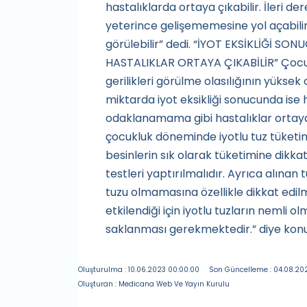
hastalıklarda ortaya çıkabilir. İleri d
yeterince gelişememesine yol açabili
görülebilir” dedi. “İYOT EKSİKLİĞİ 
HASTALIKLAR ORTAYA ÇIKABİLİR” Çocukl
gerilikleri görülme olasılığının yükse
miktarda iyot eksikliği sonucunda ise 
odaklanamama gibi hastalıklar ortaya
çocukluk döneminde iyotlu tuz tüketim
besinlerin sık olarak tüketimine dikkat
testleri yaptırılmalıdır. Ayrıca alınan
tuzu olmamasına özellikle dikkat edilm
etkilendiği için iyotlu tuzların nemli
saklanması gerekmektedir.” diye konu
Oluşturulma : 10.06.2023 00:00:00
Son Güncelleme : 04.08.202
Oluşturan : Medicana Web Ve Yayın Kurulu