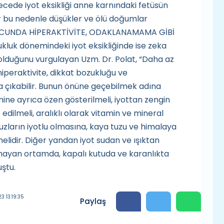
erecede iyot eksikliği anne karnındaki fetüsün
r bu nedenle düşükler ve ölü doğumlar
SONUCUNDA HİPERAKTİVİTE, ODAKLANAMAMA GİBİ
uk dönemindeki iyot eksikliğinde ise zeka
k olduğunu vurgulayan Uzm. Dr. Polat, “Daha az
hiperaktivite, dikkat bozukluğu ve
 çıkabilir. Bunun önüne geçebilmek adına
ine ayrıca özen gösterilmeli, iyottan zengin
 edilmeli, aralıklı olarak vitamin ve mineral
 tuzların iyotlu olmasına, kaya tuzu ve himalaya
elidir. Diğer yandan iyot sudan ve ışıktan
 olmayan ortamda, kapalı kutuda ve karanlıkta
ştu.
3 13:19:35
Paylaş