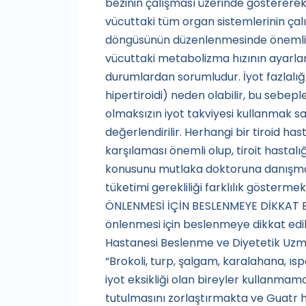
bezinin çalışması üzerinde göstererek
vücuttaki tüm organ sistemlerinin çal
döngüsünün düzenlenmesinde önemli ye
vücuttaki metabolizma hızının ayarlan
durumlardan sorumludur. İyot fazlalığı 
hipertiroidi) neden olabilir, bu sebe
olmaksızın iyot takviyesi kullanmak sakı
değerlendirilir. Herhangi bir tiroid has
karşılaması önemli olup, tiroit hastalı
konusunu mutlaka doktoruna danışması 
tüketimi gerekliliği farklılık göstermek
ÖNLENMESİ İÇİN BESLENMEYE DİKKAT EDİ
önlenmesi için beslenmeye dikkat edi
Hastanesi Beslenme ve Diyetetik Uzm
“Brokoli, turp, şalgam, karalahana, ısp
iyot eksikliği olan bireyler kullanmama
tutulmasını zorlaştırmakta ve Guatr h