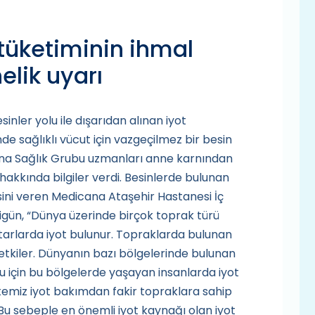
tüketiminin ihmal
lik uyarı
inler yolu ile dışarıdan alınan iyot
 sağlıklı vücut için vazgeçilmez bir besin
na Sağlık Grubu uzmanları anne karnından
 hakkında bilgiler verdi. Besinlerde bulunan
sini veren Medicana Ataşehir Hastanesi İç
yigün, “Dünya üzerinde birçok toprak türü
tarlarda iyot bulunur. Topraklarda bulunan
i etkiler. Dünyanın bazı bölgelerinde bulunan
u için bu bölgelerde yaşayan insanlarda iyot
Ülkemiz iyot bakımdan fakir topraklara sahip
r. Bu sebeple en önemli iyot kaynağı olan iyot