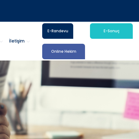
E-Randevu
E-Sonuç
İletişim
Online Hekim