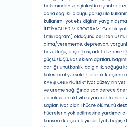
bakımından zenginleştirmiş sofra tuzu
daha sağlıklı olduğu görüşü ile kulla
kullanımı iyot eksikliğinin yaygınlaş
İHTİYACI 150 MİKROGRAM” Günlük iyot i
(mikrogram) olduğunu belirten Uzm. Dr. İ
alma/verememe, depresyon, yorgunluk
bozukluğu, baş ağrısı, adet düzensizliğ
güçsüzlüğü, kas eklem ağrıları, bağırsa
darlığı, unutkanlık, dalgınlık, soğuğa 
kolesterol yüksekliği olarak karşımızı
KARŞI ÖNLEYİCİDİR” İyot düzeyinin yeti
ve üreme sağlığında son derece önemli
antioksidan aktivite uyararak kanser 
sağlar. İyot planlı hücre ölümünü dest
hücrelerin yok edilmesine yardımcı ola
kansere karşı önleyicidir. İyot, bağışık