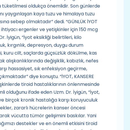
 tüketilmesi oldukça önemlidir. Son günlerde
nımı yaygınlaşan kaya tuzu ve himalaya tuzu
masına sebep olmaktadır” dedi. “GÜNLÜK İYOT
htiyacı ergenler ve yetişkinler için 150 mcg
yigün, “İyot eksikliği belirtileri, kilo
, kırgınlık, depresyon, duygu durum
i, kuru cilt, saçlarda güçsüzlük dökülme, kas
k alışkanlıklarında değişiklik, kabızlık, nefes
karşı hassasiyet, sık enfeksiyon geçirme,
 çıkmaktadır” diye konuştu. “İYOT, KANSERE
şkinlerde tiroid hastalıklarının önlenmesinde
 olduğunu ifade eden Uzm. Dr. İyigün, “İyot,
ve birçok kronik hastalığa karşı koruyuculuk
ekler, zararlı hücrelerin kanser öncesi
rak vücutta tümör gelişimini baskılar. Yani
lığımızı destekler ve en önemli etkisini tiroid