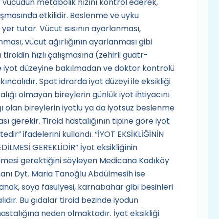
 vücudun metabolik hızını kontrol ederek,
ışmasında etkilidir. Beslenme ve uyku
r tutar. Vücut ısısının ayarlanması,
ması, vücut ağırlığının ayarlanması gibi
tiroidin hızlı çalışmasına (zehirli guatr-
ple iyot düzeyine bakılmadan ve doktor kontrolü
ncalıdır. Spot idrarda iyot düzeyi ile eksikliği
talığı olmayan bireylerin günlük iyot ihtiyacını
ğı olan bireylerin iyotlu ya da iyotsuz beslenme
gerekir. Tiroid hastalığının tipine göre iyot
tedir” ifadelerini kullandı. “İYOT EKSİKLİĞİNİN
LMESİ GEREKLİDİR” İyot eksikliğinin
lmesi gerektiğini söyleyen Medicana Kadıköy
anı Dyt. Maria Tanoğlu Abdülmesih ise
anak, soya fasulyesi, karnabahar gibi besinleri
lıdır. Bu gıdalar tiroid bezinde iyodun
astalığına neden olmaktadır. İyot eksikliği