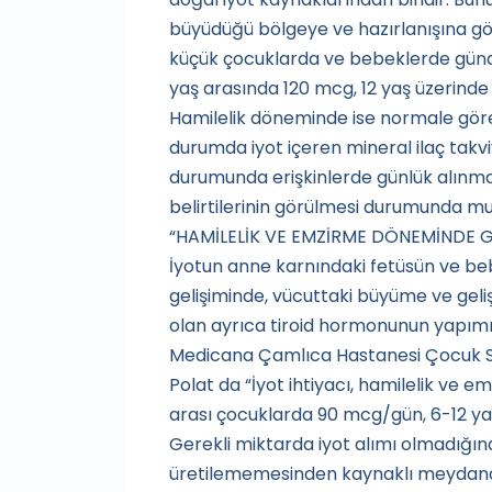
büyüdüğü bölgeye ve hazırlanışına gör
küçük çocuklarda ve bebeklerde günd
yaş arasında 120 mcg, 12 yaş üzerinde 
Hamilelik döneminde ise normale göre 
durumda iyot içeren mineral ilaç takviy
durumunda erişkinlerde günlük alınmas
belirtilerinin görülmesi durumunda mu
“HAMİLELİK VE EMZİRME DÖNEMİNDE 
İyotun anne karnındaki fetüsün ve bebe
gelişiminde, vücuttaki büyüme ve geli
olan ayrıca tiroid hormonunun yapımın
Medicana Çamlıca Hastanesi Çocuk Sağ
Polat da “İyot ihtiyacı, hamilelik v
arası çocuklarda 90 mcg/gün, 6-12 ya
Gerekli miktarda iyot alımı olmadığın
üretilememesinden kaynaklı meydana gel