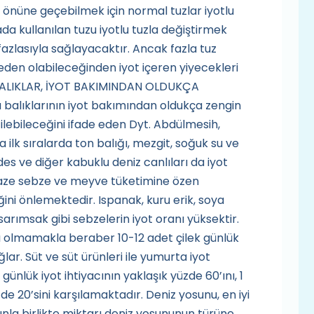
 önüne geçebilmek için normal tuzlar iyotlu
a kullanılan tuzu iyotlu tuzla değiştirmek
azlasıyla sağlayacaktır. Ancak fazla tuz
eden olabileceğinden iyot içeren yiyecekleri
 “BALIKLAR, İYOT BAKIMINDAN OLDUKÇA
su balıklarının iyot bakımından oldukça zengin
ilebileceğini ifade eden Dyt. Abdülmesih,
 ilk sıralarda ton balığı, mezgit, soğuk su ve
des ve diğer kabuklu deniz canlıları da iyot
r. Taze sebze ve meyve tüketimine özen
iğini önlemektedir. Ispanak, kuru erik, soya
 sarımsak gibi sebzelerin iyot oranı yüksektir.
ağı olmamakla beraber 10-12 adet çilek günlük
ğlar. Süt ve süt ürünleri ile yumurta iyot
ünlük iyot ihtiyacının yaklaşık yüzde 60’ını, 1
de 20’sini karşılamaktadır. Deniz yosunu, en iyi
unla birlikte miktarı deniz yosununun türüne,