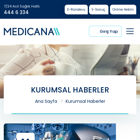
7/24 Acil Sağlık Hattı
E-Randevu
E-Sonuç
Online Hekim
444 6 334
Giriş Yap
KURUMSAL HABERLER
Ana Sayfa
Kurumsal Haberler