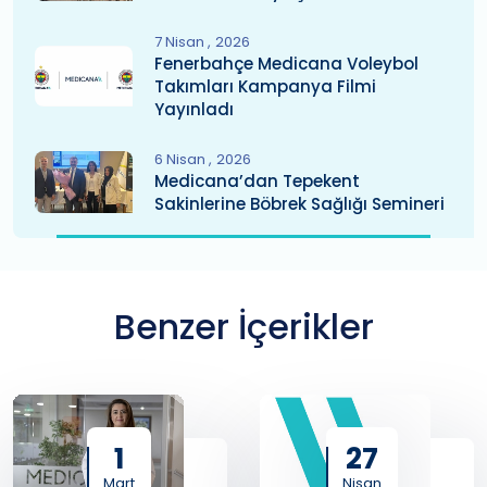
7 Nisan
2026
Fenerbahçe Medicana Voleybol
Takımları Kampanya Filmi
Yayınladı
6 Nisan
2026
Medicana’dan Tepekent
Sakinlerine Böbrek Sağlığı Semineri
Benzer İçerikler
1
27
Mart
Nisan