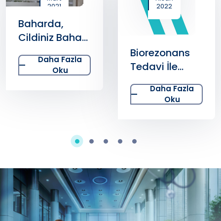
2021
2022
Baharda,
Cildiniz Bahar
Gibi Işıldasın
Biorezonans
Daha Fazla
Tedavi İle
Oku
Sigarayı
Daha Fazla
Bırakmak
Oku
Mümkün
Olabiliyor