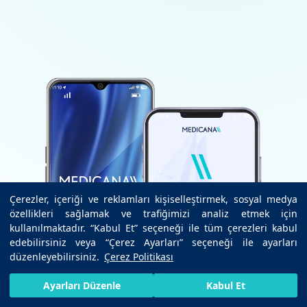
Çerezler, içeriği ve reklamları kişiselleştirmek, sosyal medya
özellikleri sağlamak ve trafiğimizi analiz etmek için
kullanılmaktadır. “Kabul Et” seçeneği ile tüm çerezleri kabul
edebilirsiniz veya “Çerez Ayarları” seçeneği ile ayarları
düzenleyebilirsiniz.
Çerez Politikası
HIZLI RANDEVU AL
SIZI ARAYALIM
BIZE ULAŞIN
Ayarları Düzenle
Kabul Et