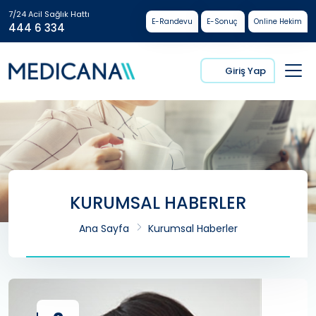
7/24 Acil Sağlık Hattı
E-Randevu
E-Sonuç
Online Hekim
444 6 334
Giriş Yap
KURUMSAL HABERLER
Ana Sayfa
Kurumsal Haberler