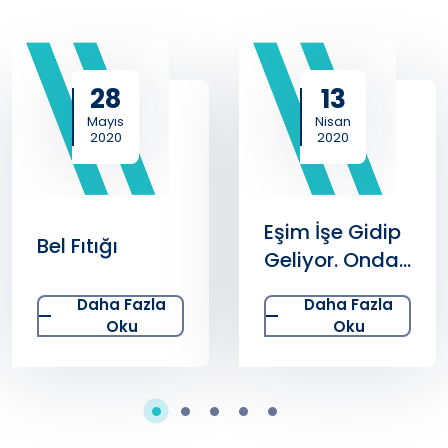
28
13
Mayıs
Nisan
2020
2020
Eşim İşe Gidip
Bel Fıtığı
Geliyor. Ondan
Virüs
Daha Fazla
Daha Fazla
Kapmamak
Oku
Oku
için Neler
Yapmalıyız?