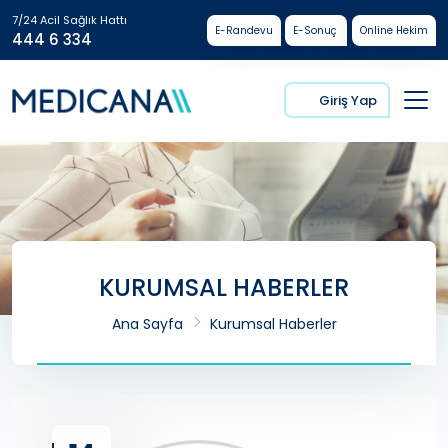
7/24 Acil Sağlık Hattı
E-Randevu
E-Sonuç
Online Hekim
444 6 334
Giriş Yap
KURUMSAL HABERLER
Ana Sayfa
Kurumsal Haberler