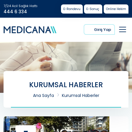
7/24 Acil Sağlık Hattı
E-Randevu
E-Sonuç
Online Hekim
444 6 334
Giriş Yap
KURUMSAL HABERLER
Ana Sayfa
Kurumsal Haberler