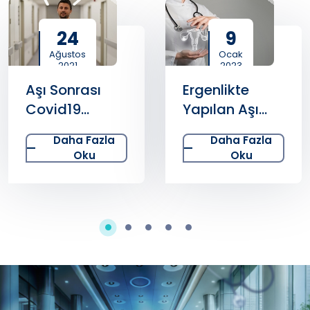
24
9
Ağustos
Ocak
2021
2023
Aşı Sonrası
Ergenlikte
Covid19
Yapılan Aşı
Vakalarının
Rahim Ağzı
Daha Fazla
Daha Fazla
Durumu Nedir
Kanseri Riskini
Oku
Oku
?
Önlüyor!