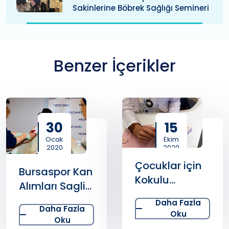
Sakinlerine Böbrek Sağlığı Semineri
Benzer İçerikler
30
15
Ocak
Ekim
2020
2020
Çocuklar için
Bursaspor Kan
Kokulu
Alımları Saglik
Kırtasiye
Sponsoru
Daha Fazla
Malzemeleri
Daha Fazla
Medicana
Oku
Oku
Uyarısı
Bursa-