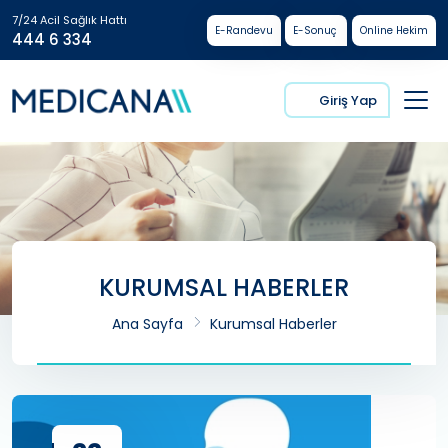
7/24 Acil Sağlık Hattı
E-Randevu
E-Sonuç
Online Hekim
444 6 334
Giriş Yap
KURUMSAL HABERLER
Ana Sayfa
Kurumsal Haberler