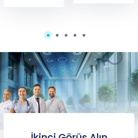
hastanesi
Tarafindan
Gerceklestirildi
İkinci Görüş Alın