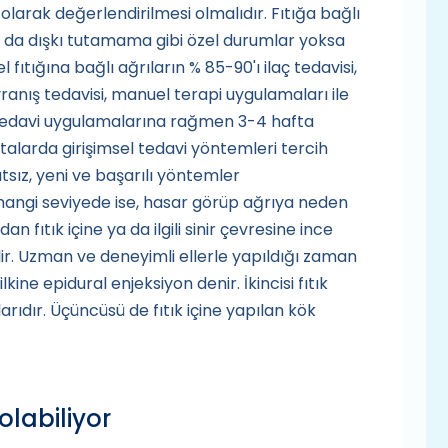
larak değerlendirilmesi olmalıdır. Fıtığa bağlı
ya da dışkı tutamama gibi özel durumlar yoksa
fıtığına bağlı ağrıların % 85-90'ı ilaç tedavisi,
vranış tedavisi, manuel terapi uygulamaları ile
 tedavi uygulamalarına rağmen 3-4 hafta
alarda girişimsel tedavi yöntemleri tercih
yatsız, yeni ve başarılı yöntemler
angi seviyede ise, hasar görüp ağrıya neden
an fıtık içine ya da ilgili sinir çevresine ince
erilir. Uzman ve deneyimli ellerle yapıldığı zaman
kine epidural enjeksiyon denir. İkincisi fıtık
ıdır. Üçüncüsü de fıtık içine yapılan kök
olabiliyor