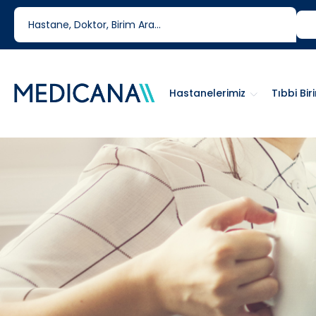
444 6 334
0850 460 6334
Hastanelerimiz
Tıbbi Bir