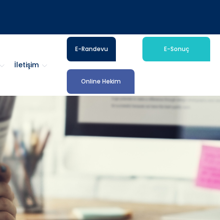
E-Randevu
E-Sonuç
İletişim
Online Hekim