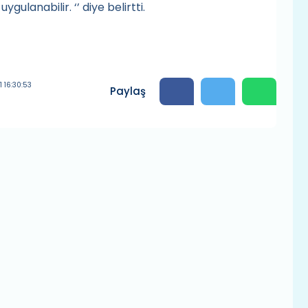
gulanabilir. ‘’ diye belirtti.
 16:30:53
Paylaş