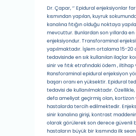
Dr. Çapar, ‘’ Epidural enjeksiyonlar fa
kısmından yapılan, kuyruk sokumundan 
kanalına fıtığın olduğu noktaya yapıl
mevcuttur. Bunlardan son yıllarda en 
enjeksiyondur. Transforaminal enjeksiy
yapılmaktadır. İşlem ortalama 15-20 dk
tedavisinde en sık kullanılan ilaçlar kor
sinir ve fıtık etrafındaki ödem , iltihap
Ransforaminal epidural enjeksiyon yö
başarı oranı en yüksektir. Epidural te
tedavisi de kullanılmaktadır. Özellikl
defa ameliyat geçirmiş olan, kortizon
hastalarda tercih edilmektedir. Enjeksi
sinir kanalına girişi, kontrast madden
olarak görülerek son derece güvenli b
hastaların büyük bir kısmında ilk se