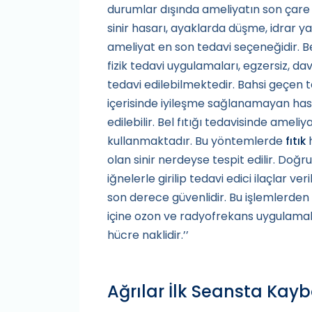
durumlar dışında ameliyatın son çare o
sinir hasarı, ayaklarda düşme, idrar 
ameliyat en son tedavi seçeneğidir. Bel 
fizik tedavi uygulamaları, egzersiz, da
tedavi edilebilmektedir. Bahsi geçen
içerisinde iyileşme sağlanamayan hast
edilebilir. Bel fıtığı tedavisinde ameli
kullanmaktadır. Bu yöntemlerde
h
fıtık
olan sinir nerdeyse tespit edilir. Doğrud
iğnelerle girilip tedavi edici ilaçlar v
son derece güvenlidir. Bu işlemlerden il
içine ozon ve radyofrekans uygulamalar
hücre naklidir.’’
Ağrılar İlk Seansta Kayb