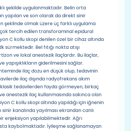
rklı şekilde uygulanmaktadır. Belin orta
yapılan ve son olarak da direkt sinir
an şeklinde olmak üzere üç farklı uygulama
çok tercih edilen transforaminal epidural
on C kollu skopi denilen özel bir cihaz altında
 sürmektedir. Bel fıtığı nokta atışı
tizon ve lokal anestezik ilaçlardır. Bu ilaçlar,
 ve yapışıklıkların giderilmesini sağlar.
nteminde ilaç dozu en düşük olup, tedavinin
davilerde ilaç dışında radyofrekans akım
e, klasik tedavilerden fayda görmeyen, birkaç
 ve anestezik ilaç kullanmasında sakınca olan
yon C kollu skopi altında yapıldığı için iğnenin
in sinir kanalında yayılması ekrandan canlı
ir enjeksiyon yapılabilmektedir. Ağrı
ansta kaybolmaktadır. İyileşme sağlanamayan