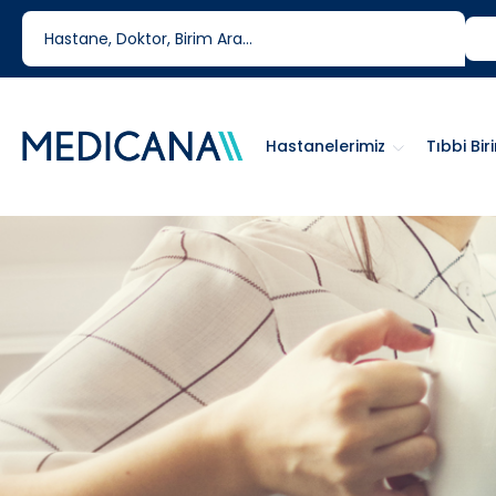
444 6 334
0850 460 6334
Hastanelerimiz
Tıbbi Bir