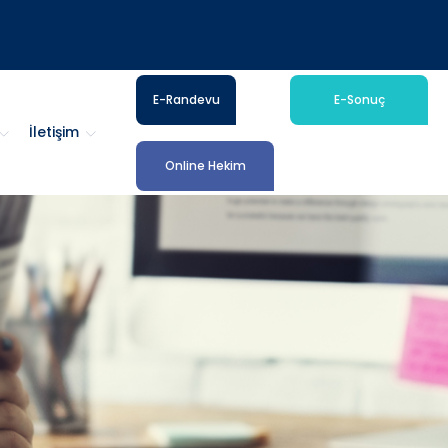
E-Randevu
E-Sonuç
İletişim
Online Hekim