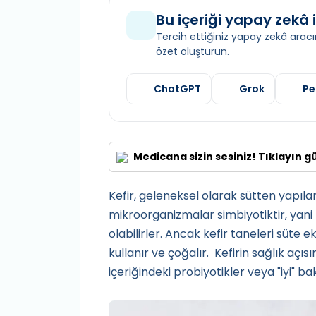
Bu içeriği yapay zekâ i
Tercih ettiğiniz yapay zekâ aracın
özet oluşturun.
ChatGPT
Grok
Pe
Medicana sizin sesiniz! Tıklayın g
Kefir, geleneksel olarak sütten yapıla
mikroorganizmalar simbiyotiktir, yani
olabilirler. Ancak kefir taneleri süte
kullanır ve çoğalır. Kefirin sağlık açı
içeriğindeki probiyotikler veya "iyi" bak