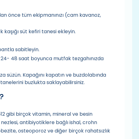
dan önce tüm ekipmanınızı (cam kavanoz,
aşığı süt kefiri tanesi ekleyin.
antla sabitleyin.
ar 24- 48 saat boyunca mutfak tezgahınızda
oza süzün. Kapağını kapatın ve buzdolabında
tanelerini buzlukta saklayabilirsiniz.
r?
2 gibi birçok vitamin, mineral ve besin
 nezlesi, antibiyotiklere bağlı ishal, crohn
 obezite, osteoporoz ve diğer birçok rahatsızlık