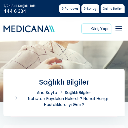
7/24 Acil Sağlık Hattı
E-Randevu
E-Sonuç
Online Hekim
444 6 334
Giriş Yap
Sağlıklı Bilgiler
Ana Sayfa
Sağlıklı Bilgiler
Nohutun Faydaları Nelerdir? Nohut Hangi
Hastalıklara Iyi Gelir?