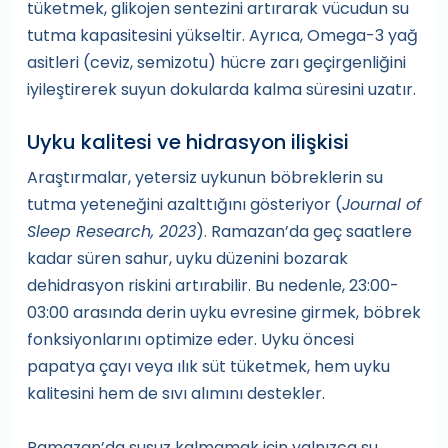
tüketmek, glikojen sentezini artırarak vücudun su
tutma kapasitesini yükseltir. Ayrıca, Omega-3 yağ
asitleri (ceviz, semizotu) hücre zarı geçirgenliğini
iyileştirerek suyun dokularda kalma süresini uzatır.
Uyku kalitesi ve hidrasyon ilişkisi
Araştırmalar, yetersiz uykunun böbreklerin su
tutma yeteneğini azalttığını gösteriyor (
Journal of
Sleep Research, 2023
). Ramazan’da geç saatlere
kadar süren sahur, uyku düzenini bozarak
dehidrasyon riskini artırabilir. Bu nedenle, 23:00-
03:00 arasında derin uyku evresine girmek, böbrek
fonksiyonlarını optimize eder. Uyku öncesi
papatya çayı veya ılık süt tüketmek, hem uyku
kalitesini hem de sıvı alımını destekler.
Ramazan’da susuz kalmamak için yalnızca su