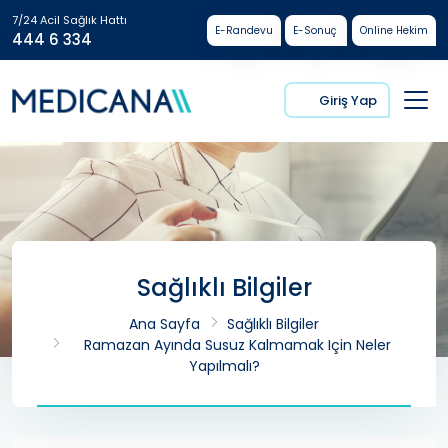
7/24 Acil Sağlık Hattı
E-Randevu
E-Sonuç
Online Hekim
444 6 334
Giriş Yap
Sağlıklı Bilgiler
Ana Sayfa
Sağlıklı Bilgiler
Ramazan Ayında Susuz Kalmamak Için Neler
Yapılmalı?