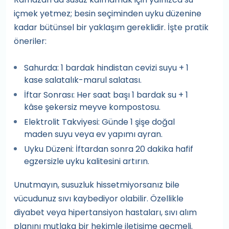
içmek yetmez; besin seçiminden uyku düzenine
kadar bütünsel bir yaklaşım gereklidir. İşte pratik
öneriler:
Sahurda: 1 bardak hindistan cevizi suyu + 1
kase salatalık-marul salatası.
İftar Sonrası: Her saat başı 1 bardak su + 1
kâse şekersiz meyve kompostosu.
Elektrolit Takviyesi: Günde 1 şişe doğal
maden suyu veya ev yapımı ayran.
Uyku Düzeni: İftardan sonra 20 dakika hafif
egzersizle uyku kalitesini artırın.
Unutmayın, susuzluk hissetmiyorsanız bile
vücudunuz sıvı kaybediyor olabilir. Özellikle
diyabet veya hipertansiyon hastaları, sıvı alım
planını mutlaka bir hekimle iletişime geçmeli.