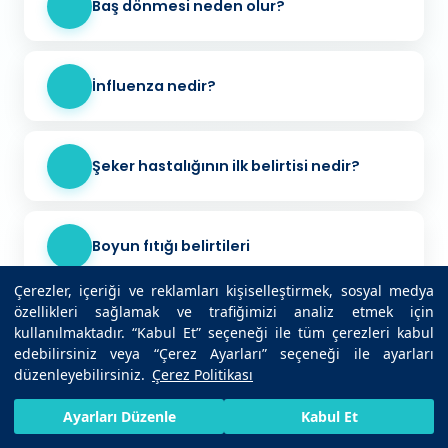
Baş dönmesi neden olur?
İnfluenza nedir?
Şeker hastalığının ilk belirtisi nedir?
Boyun fıtığı belirtileri
Çerezler, içeriği ve reklamları kişiselleştirmek, sosyal medya
özellikleri sağlamak ve trafiğimizi analiz etmek için
TSH nedir?
kullanılmaktadır. “Kabul Et” seçeneği ile tüm çerezleri kabul
edebilirsiniz veya “Çerez Ayarları” seçeneği ile ayarları
düzenleyebilirsiniz.
Çerez Politikası
HIZLI RANDEVU AL
SIZI ARAYALIM
BIZE ULAŞIN
Ayarları Düzenle
Kabul Et