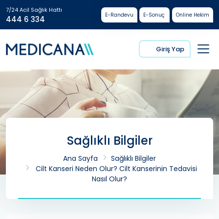
7/24 Acil Sağlık Hattı
E-Randevu
E-Sonuç
Online Hekim
444 6 334
Giriş Yap
Sağlıklı Bilgiler
Ana Sayfa
Sağlıklı Bilgiler
Cilt Kanseri Neden Olur? Cilt Kanserinin Tedavisi
Nasıl Olur?