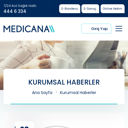
7/24 Acil Sağlık Hattı
E-Randevu
E-Sonuç
Online Hekim
444 6 334
Giriş Yap
KURUMSAL HABERLER
Ana Sayfa
Kurumsal Haberler