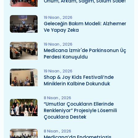
Önüm, Arkam, Sağım, Solum Sobe!
19 Nisan
2026
Geleceğin Bakım Modeli: Alzheımer
Ve Yapay Zeka
19 Nisan
2026
Medicana İzmir'de Parkinsonun Üç
Perdesi Konuşuldu
19 Nisan
2026
Shop & Joy Kids Festivali’nde
Miniklerin Kalbine Dokunduk
8 Nisan
2026
“Umutlar Çocukların Ellerinde
Renkleniyor” Projesiyle Lösemili
Çocuklara Destek
8 Nisan
2026
Medicana’da Endometriozis