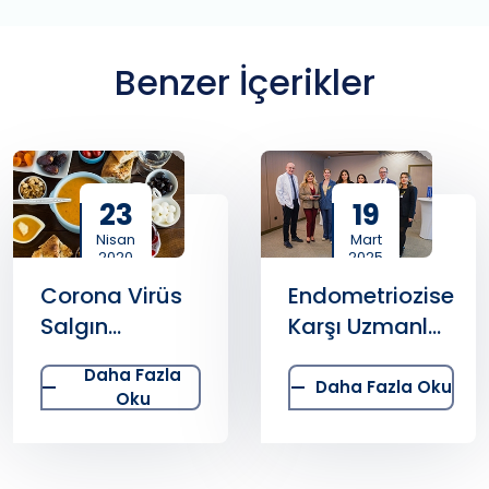
Benzer İçerikler
23
19
Nisan
Mart
2020
2025
Corona Virüs
Endometriozise
Salgın
Karşı Uzmanlar
Döneminde
Medicana’da
Daha Fazla
Oruç Tutarken
Buluştu
Daha Fazla Oku
Oku
Nelere Dikkat
Etmeliyiz?