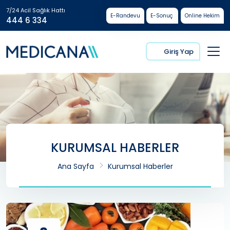
7/24 Acil Sağlık Hattı
E-Randevu
E-Sonuç
Online Hekim
444 6 334
Giriş Yap
KURUMSAL HABERLER
Ana Sayfa
Kurumsal Haberler