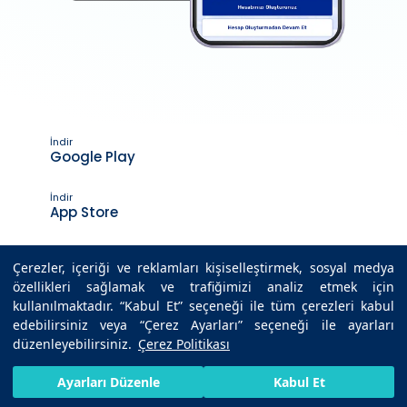
İndir
Google Play
İndir
App Store
Çerezler, içeriği ve reklamları kişiselleştirmek, sosyal medya
özellikleri sağlamak ve trafiğimizi analiz etmek için
Son Güncelleme Tarihi : 08.12.2021 11:28
kullanılmaktadır. “Kabul Et” seçeneği ile tüm çerezleri kabul
edebilirsiniz veya “Çerez Ayarları” seçeneği ile ayarları
düzenleyebilirsiniz.
Çerez Politikası
© 2025 Medicana Sağlık Grubu. Tüm hakları saklıdır.
HIZLI RANDEVU AL
SIZI ARAYALIM
BIZE ULAŞIN
Ayarları Düzenle
Kabul Et