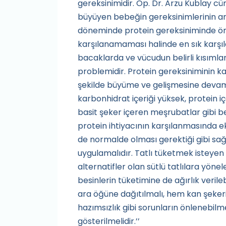
gereksinimidir. Op. Dr. Arzu Kublay cü
büyüyen bebeğin gereksinimlerinin a
döneminde protein gereksiniminde önem
karşılanamaması halinde en sık karşıla
bacaklarda ve vücudun belirli kısıml
problemidir. Protein gereksiniminin k
şekilde büyüme ve gelişmesine devam
karbonhidrat içeriği yüksek, protein içer
basit şeker içeren meşrubatlar gibi be
protein ihtiyacının karşılanmasında eks
de normalde olması gerektiği gibi sağ
uygulamalıdır. Tatlı tüketmek isteyen 
alternatifler olan sütlü tatlılara yönele
besinlerin tüketimine de ağırlık verile
ara öğüne dağıtılmalı, hem kan şeke
hazımsızlık gibi sorunların önlenebil
gösterilmelidir.’’