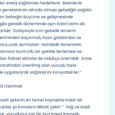
ar enerji sağlaması hedeflenir. Besinlerle
n gereksinimin altında olması gebeliğin sağlıklı
irken bebeğin büyüme ve gelişmesinde
 gibi gebelik döneminde aşırı kalori alımı da
lıdır. Dolayısıyla tüm gebelik dönemi
etiminden kaçınmalı, hazır gıdalardan ve
ca uzak durmalıdır. Hamilelik döneminin
alımının kontrollü bir şekilde ilerlemesi ve
 fiziksel aktivite de oldukça önemlidir. Anne
tarafından önerilmiş olan vücudu fazla
 uygulayarak sağlıklarını koruyabilirler.’’
tli Olunmalı
 basit şekerin en temel kaynaklarından bir
ublay şu konulara dikkat çekti: ‘’ Yağ ve basit
lar, vücudunuz için bir boş enerji kaynağı