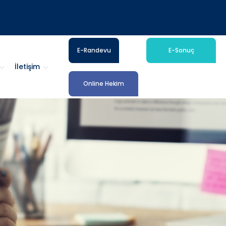
E-Randevu
E-Sonuç
İletişim
Online Hekim