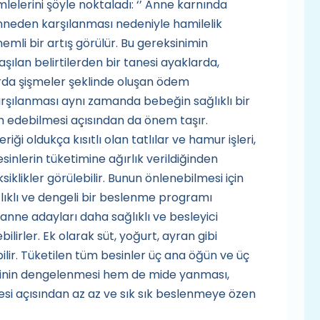
mlelerini şöyle noktaladı: ‘’ Anne karnında
nneden karşılanması nedeniyle hamilelik
li bir artış görülür. Bu gereksinimin
şılan belirtilerden bir tanesi ayaklarda,
arda şişmeler şeklinde oluşan ödem
arşılanması aynı zamanda bebeğin sağlıklı bir
 edebilmesi açısından da önem taşır.
iği oldukça kısıtlı olan tatlılar ve hamur işleri,
sinlerin tüketimine ağırlık verildiğinden
iklikler görülebilir. Bunun önlenebilmesi için
lıklı ve dengeli bir beslenme programı
anne adayları daha sağlıklı ve besleyici
bilirler. Ek olarak süt, yoğurt, ayran gibi
bilir. Tüketilen tüm besinler üç ana öğün ve üç
rinin dengelenmesi hem de mide yanması,
mesi açısından az az ve sık sık beslenmeye özen