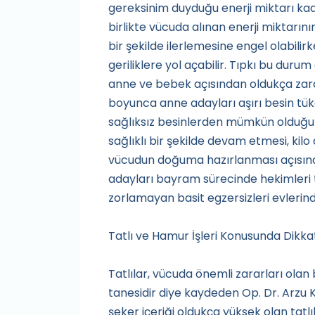
gereksinim duyduğu enerji miktarı kad
birlikte vücuda alınan enerji miktarını
bir şekilde ilerlemesine engel olabil
geriliklere yol açabilir. Tıpkı bu durum
anne ve bebek açısından oldukça zarar
boyunca anne adayları aşırı besin tük
sağlıksız besinlerden mümkün olduğun
sağlıklı bir şekilde devam etmesi, kilo 
vücudun doğuma hazırlanması açısından
adayları bayram sürecinde hekimleri 
zorlamayan basit egzersizleri evlerinde
Tatlı ve Hamur İşleri Konusunda Dikka
Tatlılar, vücuda önemli zararları olan
tanesidir diye kaydeden Op. Dr. Arzu K
şeker içeriği oldukça yüksek olan tatlı