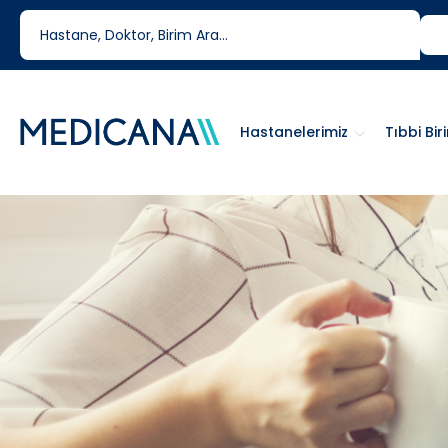
444 6 334
0850 460 6334
Hastanelerimiz
Tıbbi Bir