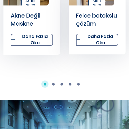
Aralık
Mart
2020
2021
Akne Değil
Felce botokslu
Maskne
çözüm
Daha Fazla
Daha Fazla
Oku
Oku