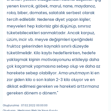
yenen kıvırcık, göbek, marul, nane, maydanoz,
roka, biber, domates, salatalık serbest olarak
tercih edilebilir. Nedense diyet yapan kişiler;
meyveleri hep kalorisiz gibi düşünüp, sınırsız
tüketebilecekleri sanmaktadır. Ancak karpuz,
üzüm, incir vb. meyve değişimleri içeriğindeki
fruktoz şekerinden kaynaklı sınırlı düzeyde
tüketilmelidir. Kilo kaybı hedeflenirken, hedefe
yaklaşmak kişinin motivasyonunu etkileyip daha
çok kaçamak yapmasına sebep olup ve daha az
harekete sebep olabiliyor. Ama unutmayın ki en
zor giden kilo o son kalan 2-3 kilo oluyor ve en
dikkat edilmesi gereken ve hareketi arttırmanız
gereken dönem o dönem."
Oluşturulma : 07.02.2022 00:00:00
Oluşturan : Medicana Web Ve Yayın Kurulu