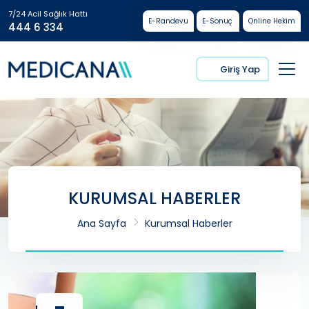
7/24 Acil Sağlık Hattı
E-Randevu
E-Sonuç
Online Hekim
444 6 334
Giriş Yap
KURUMSAL HABERLER
Ana Sayfa
Kurumsal Haberler