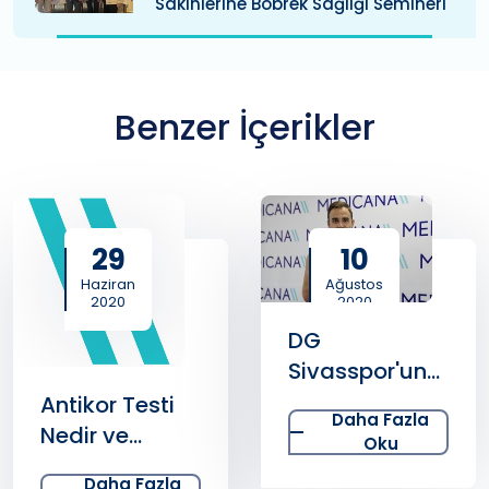
Sakinlerine Böbrek Sağlığı Semineri
Benzer İçerikler
29
10
Haziran
Ağustos
2020
2020
DG
Sivasspor'un
yeni transferi
Antikor Testi
Daha Fazla
Jorge Felix,
Nedir ve
Oku
Medicana
Neden Yapılır?
Daha Fazla