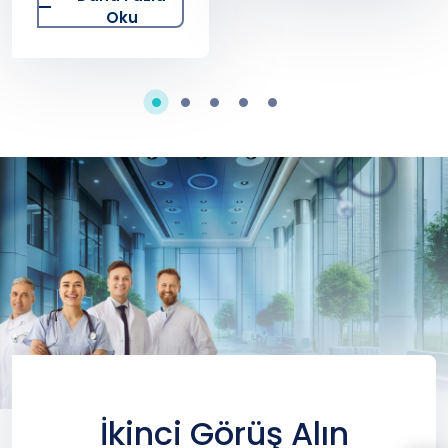
Sivas
Oku
Hastanesi’nde
sağlık
kontrolünden
geçti.
İkinci Görüş Alın